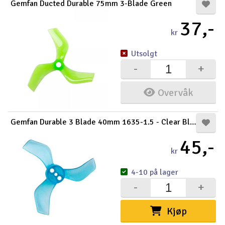
Gemfan Ducted Durable 75mm 3-Blade Green
37,-
kr
Utsolgt
-
+
Overvåk
Gemfan Durable 3 Blade 40mm 1635-1.5 - Clear Blue
45,-
kr
4-10 på lager
-
+
Kjøp