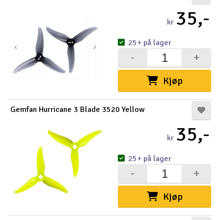
35,-
kr
25+ på lager
-
+
Kjøp
Gemfan Hurricane 3 Blade 3520 Yellow
35,-
kr
25+ på lager
-
+
Kjøp