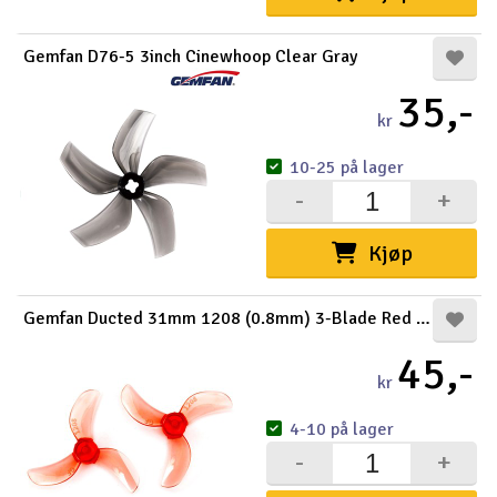
Gemfan D76-5 3inch Cinewhoop Clear Gray
35,-
kr
10-25 på lager
-
+
Kjøp
Gemfan Ducted 31mm 1208 (0.8mm) 3-Blade Red (8)
45,-
kr
4-10 på lager
-
+