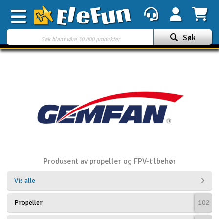
Søk
Ukens tilbud
Outlet
Mine favoritter
K
Gavekort
3D-print
Produsent av propeller og FPV-tilbehør
Batteri & ladere
Vis alle
Bilbane
Propeller
102
Biler