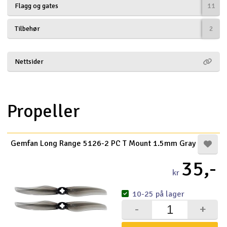
Flagg og gates
11
Båter
Tilbehør
2
Droner
Nettsider
Droner for FPV
Fly
Propeller
Helikopter
V
Gemfan Long Range 5126-2 PC T Mount 1.5mm Gray
Kamerautstyr
35,-
Modellbygging, LEGO & byggesett
kr
10-25 på lager
Modelljernbane
-
+
Motor & tilbehør