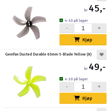
45,-
kr
4-10 på lager
-
+
Kjøp
Gemfan Ducted Durable 63mm 5-Blade Yellow (8)
49,-
kr
4-10 på lager
-
+
Kjøp