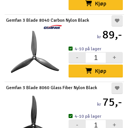
Kjøp
Outlet
Gemfan 3 Blade 8040 Carbon Nylon Black
Radioutstyr
89,-
kr
Raketter
4-10 på lager
Smarthjem, lek & hobby
-
+
Solenergi
Kjøp
H
Sparkesykler & elkjøretøy
Du
Gemfan 3 Blade 8060 Glass Fiber Nylon Black
Vi
Verktøy, utstyr & tilbehør
75,-
kr
Gavekort
4-10 på lager
-
+