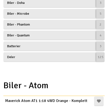
Biler - Doha
3
Båter
Biler - Microbe
5
Droner
Biler - Phantom
2
Droner for FPV
Biler - Quantum
4
Fly
Batterier
3
Helikopter
Deler
125
V
Kamerautstyr
Modellbygging, LEGO & byggesett
Biler - Atom
Modelljernbane
Maverick Atom AT1 1:18 4WD Orange - Komplett
Motor & tilbehør