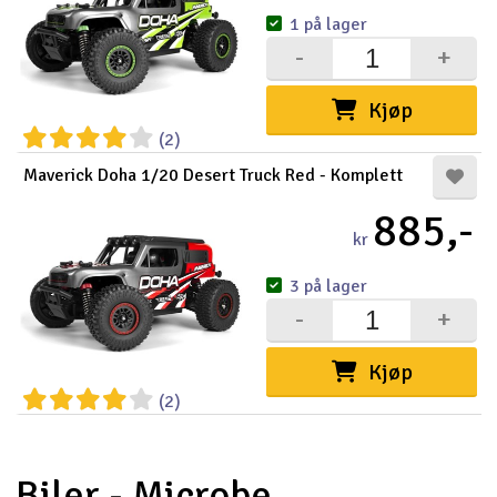
1 på lager
-
+
Kjøp
(2)
Maverick Doha 1/20 Desert Truck Red - Komplett
885,-
kr
3 på lager
-
+
Kjøp
(2)
Biler - Microbe