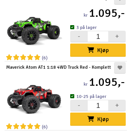
1.095,-
kr
3 på lager
-
+
Kjøp
(6)
Maverick Atom AT1 1:18 4WD Truck Red - Komplett
1.095,-
kr
10-25 på lager
-
+
Kjøp
(6)