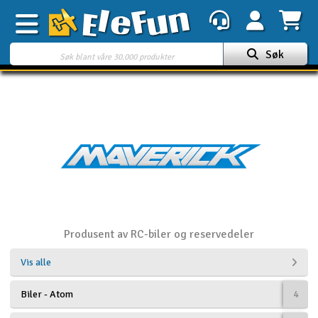
Søk
Ukens tilbud
Outlet
Mine favoritter
K
Gavekort
3D-print
Produsent av RC-biler og reservedeler
Batteri & ladere
Vis alle
Bilbane
Biler - Atom
4
Biler