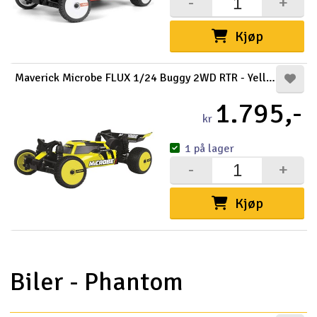
-
+
Kjøp
Maverick Microbe FLUX 1/24 Buggy 2WD RTR - Yellow
1.795,-
kr
1 på lager
-
+
Kjøp
Biler - Phantom