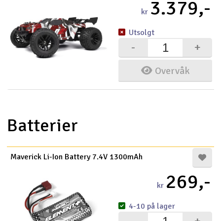
3.379,-
kr
Utsolgt
-
+
Overvåk
Batterier
Maverick Li-Ion Battery 7.4V 1300mAh
269,-
kr
4-10 på lager
-
+