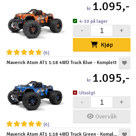
1.095,-
kr
Outlet
4-10 på lager
Radioutstyr
-
+
Raketter
Kjøp
(6)
Smarthjem, lek & hobby
Maverick Atom AT1 1:18 4WD Truck Blue - Komplett
Solenergi
1.095,-
H
kr
Sparkesykler & elkjøretøy
Du
Utsolgt
Vi
-
+
Verktøy, utstyr & tilbehør
Overvåk
Gavekort
(6)
Maverick Atom AT1 1:18 4WD Truck Green - Komplett