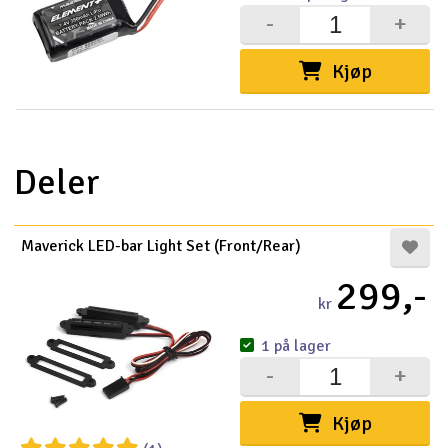
-
+
Kjøp
Deler
Maverick LED-bar Light Set (Front/Rear)
299,-
kr
1 på lager
-
+
Kjøp