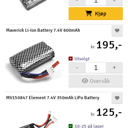
Kjøp
Maverick Li-Ion Battery 7.4V 600mAh
195,-
kr
Utsolgt
-
+
Overvåk
MV150847 Element 7.4V 350mAh LiPo Battery
125,-
kr
10-25 på lager