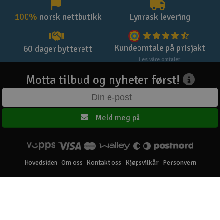
100%
norsk nettbutikk
Lynrask levering
Kundeomtale på prisjakt
60 dager bytterett
Les våre omtaler
Motta tilbud og nyheter først!
Meld meg på
Hovedsiden
Om oss
Kontakt oss
Kjøpsvilkår
Personvern
Elefun AS © 2003 - 2026