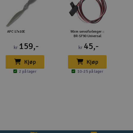
APC 17x10E
90cm servoforlenger ::
BR-SF90 Universal
159,-
45,-
kr
kr
Kjøp
Kjøp
2 på lager
10-25 på lager