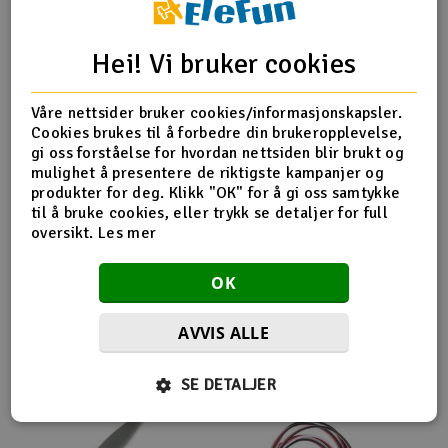
Outlet
Produktinfo
Tips en venn
Anmeldelser
Hei! Vi bruker cookies
Radioutstyr
Våre nettsider bruker cookies/informasjonskapsler.
Cookies brukes til å forbedre din brukeropplevelse,
Raketter
Produktinformasjon
gi oss forståelse for hvordan nettsiden blir brukt og
mulighet å presentere de riktigste kampanjer og
Smarthjem, lek & hobby
produkter for deg. Klikk "OK" for å gi oss samtykke
APC 16x12E
til å bruke cookies, eller trykk se detaljer for full
oversikt.
Les mer
Solenergi
H
OK
Sparkesykler & elkjøretøy
Du
Vi
Flere så også på
AVVIS ALLE
Verktøy, utstyr & tilbehør
SE DETALJER
Gavekort