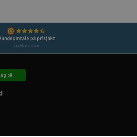
Lag
Skr
Tøm
Kundeomtale på prisjakt
Les våre omtaler
eg på