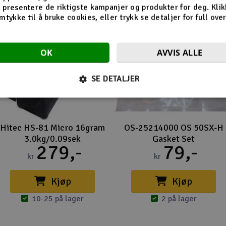
 presentere de riktigste kampanjer og produkter for deg. Klik
mtykke til å bruke cookies, eller trykk se detaljer for full ove
OK
AVVIS ALLE
SE DETALJER
Hitec HS-81 Micro 16gram
OS-25214000 OS 50SX-H
3.0kg/0.09sek
Gasket Set
279,-
79,-
kr
kr
Kjøp
Kjøp
10-25 på lager
2 på lager