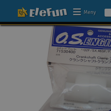
Meny
Ukens tilbud
Outlet
Mine favoritter
Gavekort
3D-print
Batteri & ladere
Bilbane
Biler
Båter