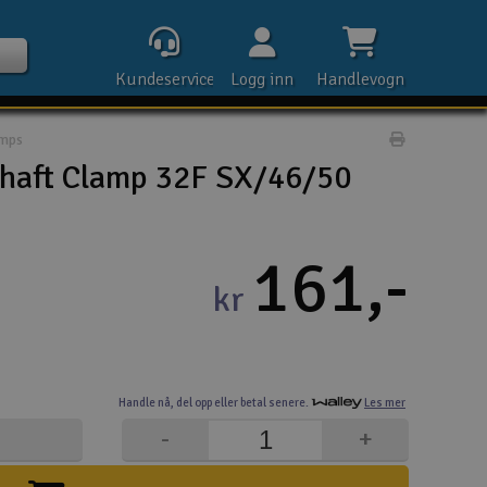
Kundeservice
Logg inn
Handlevogn
amps
Print prod
haft Clamp 32F SX/46/50
Kontak
161,-
kr
Åpn
Rek
Handle nå,
del opp eller
betal senere.
Les mer
E-p
-
+
Tel