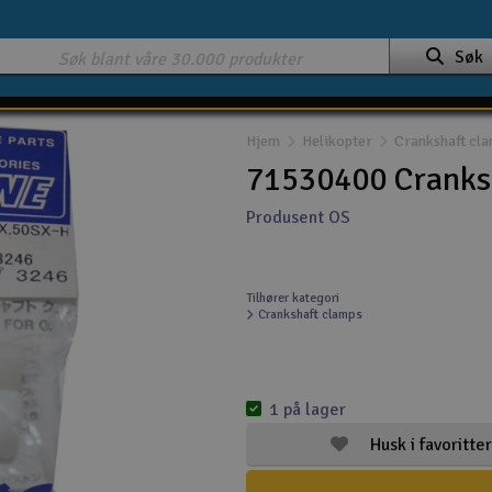
Søk
Hjem
Helikopter
Crankshaft cl
71530400 Cranks
Produsent OS
Tilhører kategori
Crankshaft clamps
1 på lager
Husk i favoritter