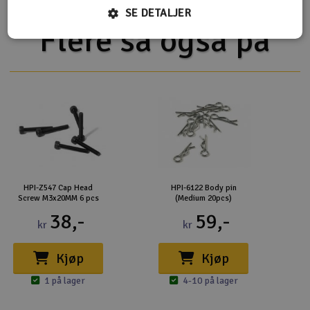
SE DETALJER
Flere så også på
HPI-Z547 Cap Head
HPI-6122 Body pin
Screw M3x20MM 6 pcs
(Medium 20pcs)
38,-
59,-
kr
kr
Kjøp
Kjøp
1 på lager
4-10 på lager