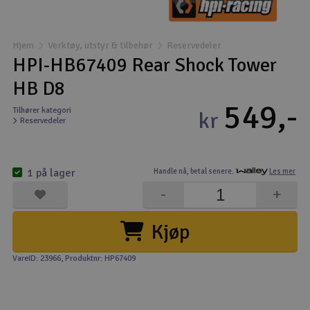
Båter
Hjem
Verktøy, utstyr & tilbehør
Reservedeler
Droner
HPI-HB67409 Rear Shock Tower
HB D8
Droner for FPV
549,-
Tilhører kategori
kr
Reservedeler
Fly
Helikopter
1 på lager
Handle nå,
betal senere.
Les mer
V
-
+
Kamerautstyr
Kjøp
Modellbygging, LEGO & byggesett
VareID: 23966
, Produktnr: HP67409
Modelljernbane
Motor & tilbehør