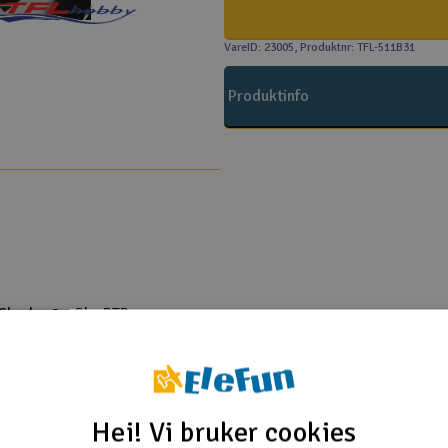
VareID: 23005
, Produktnr: TFL-511B31
Produktinfo
Shark - 2.4Ghz RTR
nt EP - 2.4Ghz RTR
cing Boat - ARTR
rbon Edition - ARTR
Hei! Vi bruker cookies