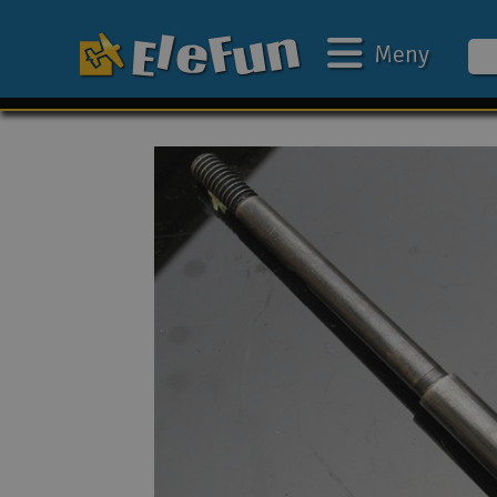
Meny
Ukens tilbud
Outlet
Mine favoritter
Gavekort
3D-print
Batteri & ladere
Bilbane
Biler
Båter