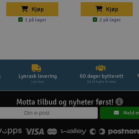
Kjøp
Kjøp
1 på lager
2 på lager
k
Lynrask levering
60 dager bytterett
Les mer
Gå til bytte & retur
Motta tilbud og nyheter først!
Meld m