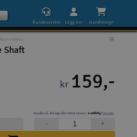
Kundeservice
Logg inn
Handlevogn
Reservedeler
Print prod
 Shaft
Kontak
159,-
kr
Åpn
Rek
Handle nå,
del opp eller
betal senere.
Les mer
E-p
-
+
Tel