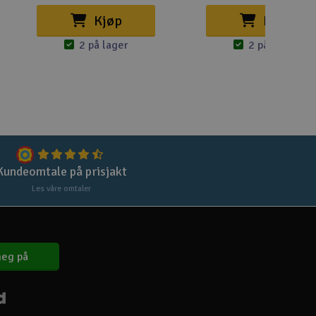
Lag
Kjøp
Kjøp
Skr
2 på lager
2 på lager
Tøm
Kundeomtale på prisjakt
Les våre omtaler
eg på