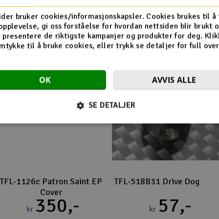
Flere så også på
ider bruker cookies/informasjonskapsler. Cookies brukes til å
opplevelse, gi oss forståelse for hvordan nettsiden blir brukt 
 presentere de riktigste kampanjer og produkter for deg. Klik
mtykke til å bruke cookies, eller trykk se detaljer for full ove
OK
AVVIS ALLE
SE DETALJER
TFL-1126c Patron Saint EP
TFL-518B31 Drive Dog
Cover
350,-
57,-
kr
kr