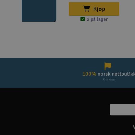
Kjøp
2 på lager
100%
norsk nettbutik
Om oss