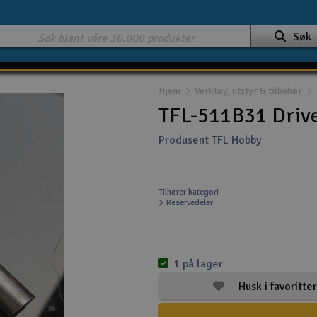
Søk
Hjem
Verktøy, utstyr & tilbehør
TFL-511B31 Drive
Produsent TFL Hobby
Tilhører kategori
Reservedeler
1 på lager
Husk i favoritter