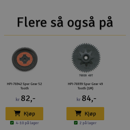
Flere så også på
HPI-76942 Spur Gear 52
HPI-76939 Spur Gear 49
Tooth
Tooth (1M)
82,-
84,-
kr
kr
Kjøp
Kjøp
4-10 på lager
2 på lager