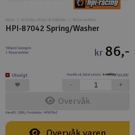
Båter
Hjem
Verktøy, utstyr & tilbehør
Reservedeler
Droner
HPI-87042 Spring/Washer
Droner for FPV
86,-
Tilhører kategori
kr
Reservedeler
Fly
Helikopter
Utsolgt
Handle nå,
betal senere.
Les mer
V
-
+
Kamerautstyr
Overvåk
Modellbygging, LEGO & byggesett
VareID: 2300
, Produktnr: HP87042
Modelljernbane
Overvåk varen
Motor & tilbehør