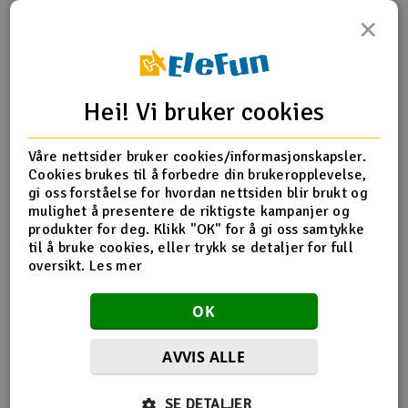
×
Outlet
Produktinfo
Tips en venn
Anmeldelser
Radioutstyr
Hei! Vi bruker cookies
Raketter
Produktinformasjon
Våre nettsider bruker cookies/informasjonskapsler.
Smarthjem, lek & hobby
Cookies brukes til å forbedre din brukeropplevelse,
Gearbox halves (front & rear)/ shift detent ball/ spring/
gi oss forståelse for hvordan nettsiden blir brukt og
4mm GS/ shift shaft seal, glued/ 2.5x8mm CS (2)
mulighet å presentere de riktigste kampanjer og
Solenergi
H
produkter for deg. Klikk "OK" for å gi oss samtykke
til å bruke cookies, eller trykk se detaljer for full
Sparkesykler & elkjøretøy
oversikt.
Les mer
Du
Flere detaljer
Vi
Produktet er
Reservedeler Traxxas
Verktøy, utstyr & tilbehør
OK
forbundet med
Gavekort
AVVIS ALLE
SE DETALJER