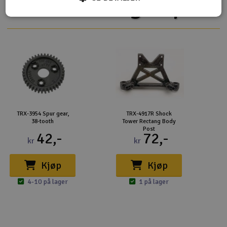
Flere så også på
TRX-3954 Spur gear,
TRX-4917R Shock
38-tooth
Tower Rectang Body
Post
42,-
72,-
kr
kr
Kjøp
Kjøp
4-10 på lager
1 på lager