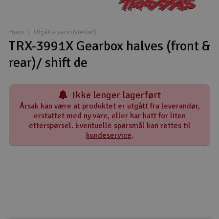
Båter
Hjem
Utgåtte varer(slettet)
Droner
TRX-3991X Gearbox halves (front &
rear)/ shift de
Droner for FPV
Fly
Ikke lenger lagerført
Årsak kan være at produktet er utgått fra leverandør,
Helikopter
erstattet med ny vare, eller har hatt for liten
etterspørsel. Eventuelle spørsmål kan rettes til
V
kundeservice
.
Kamerautstyr
Modellbygging, LEGO & byggesett
Modelljernbane
Motor & tilbehør