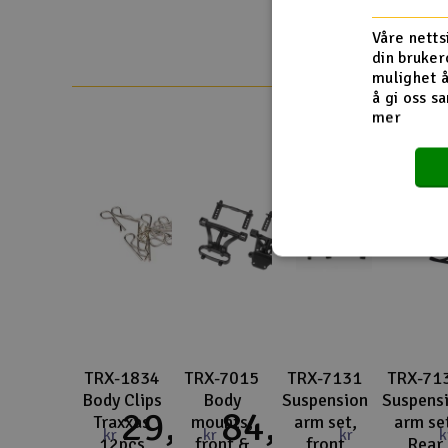
Smarthjem, lek & hobby
Våre netts
din bruker
Solenergi
mulighet å
å gi oss sa
Sparkesykler & elkjøretøy
mer
Verktøy, utstyr & tilbehør
Gavekort
TRX-1834
TRX-7015
TRX-7131
TRX-71
Body Clips
Body
Suspension
Suspens
29,-
84,-
Traxxas
mounts,
arm set,
arm se
kr
kr
kr
k
12pcs
front &
front
Rear