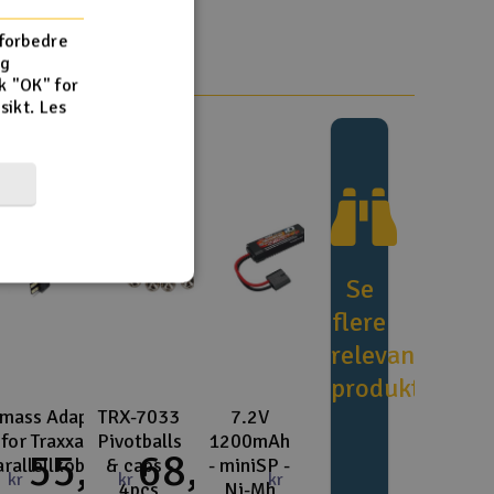
Cou
 forbedre
og
k "OK" for
rsikt.
Les
Handle
Du kan sam
Vi beregne
Se
flere
End
relevante
produkter
Gav
mass Adapter
TRX-7033
7.2V
for Traxxas-
Pivotballs
1200mAh
Hen
55,-
68,-
arallellkobling
& caps -
- miniSP -
kr
kr
kr
4pcs
Ni-Mh