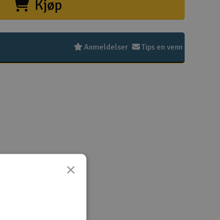
Kjøp
Hurtiglink
Pakke
Kjøpsv
Distri
Frakt 
Perso
Intern
Garant
Infoka
Logo 
Angref
Betali
Konku
Om Ele
Anmeldelser
Tips en venn
Velko
Log
×
Din
Din
Mva