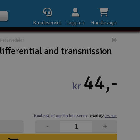
Kundeservice
Logg inn
Handlevogn
Reservedeler
Print prod
ifferential and transmission
Kontak
44,-
kr
Åpn
Rek
Handle nå,
del opp eller
betal senere.
Les mer
E-p
-
+
Tel