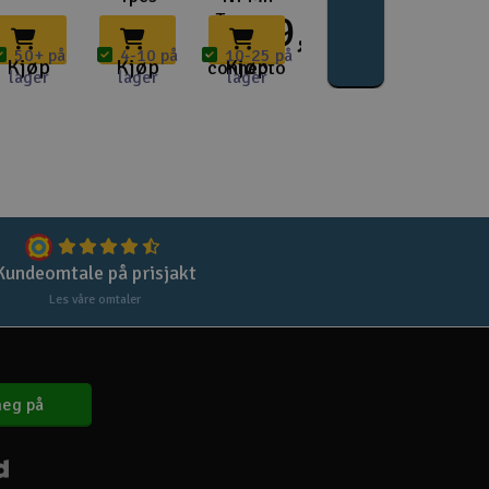
Lag
299,-
Traxxas
iD-
Skr
50+ på
4-10 på
10-25 på
Kjøp
Kjøp
Kjøp
connecto
lager
lager
lager
Tøm
Kundeomtale på prisjakt
Les våre omtaler
eg på