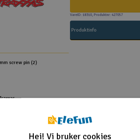
VareID: 18310
, Produktnr: 427057
Produktinfo
0mm screw pin (2)
Traxxas
o 1/16 4WD Brushed
o 1/16 4WD Brushed
o 1/16 4WD Brushed
Hei! Vi bruker cookies