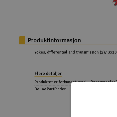
Droner
Droner for FPV
Fly
Produktinformasjon
Helikopter
Kamerautstyr
Yokes, differential and transmission (2)/ 3x1
Modellbygging, LEGO & byggesett
Modelljernbane
Flere detaljer
Motor & tilbehør
Produktet er forbundet med
Reservedeler 
Del av PartFinder
Traxxas E-Rev
Outlet
RTR - Green
Traxxas E-Rev
RTR - Orange
Traxxas E-Rev
Radioutstyr
RTR TQ - Blue
Raketter