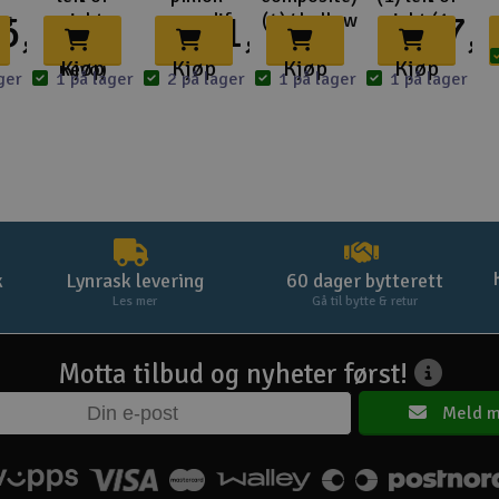
5,-
181,-
117,-
es
right
gear, dif
(4)/ hollow
right (1
(1/16 E-
Kjøp
Kjøp
Kjøp
Kjøp
Revo)
ger
1 på lager
2 på lager
1 på lager
1 på lager
k
Lynrask levering
60 dager bytterett
Les mer
Gå til bytte & retur
Motta tilbud og nyheter først!
Meld m