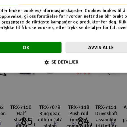
Flere så også på
ider bruker cookies/informasjonskapsler. Cookies brukes til å
opplevelse, gi oss forståelse for hvordan nettsiden blir brukt 
 presentere de riktigste kampanjer og produkter for deg. Klik
mtykke til å bruke cookies, eller trykk se detaljer for full ove
OK
AVVIS ALLE
SE DETALJER
32
TRX-7150
TRX-7079
TRX-7118
TRX-7151
A
ion
Half
Ring gear,
Push rod
Driveshaft
85,-
84,-
t,
shafts,
differntial/
(molded
assembly
p
r
kr
kr
kr
kr
left or
pinion
composite)
(1) left or