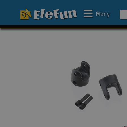
Meny
Ukens tilbud
Outlet
Mine favoritter
Gavekort
3D-print
Batteri & ladere
Bilbane
Biler
Båter