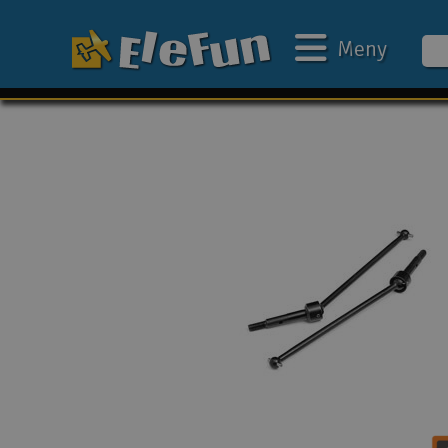
Meny
Ukens tilbud
Outlet
Mine favoritter
Gavekort
3D-print
Batteri & ladere
Bilbane
Biler
Båter