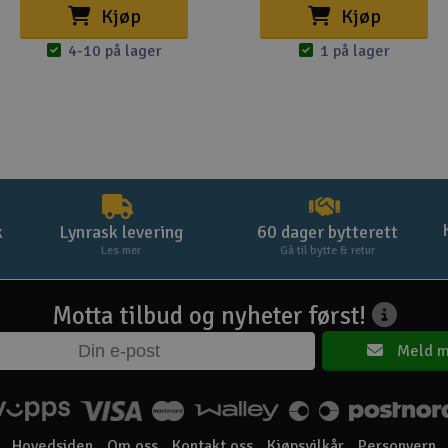
Kjøp
Kjøp
4-10 på lager
1 på lager
k
Lynrask levering
60 dager bytterett
Les mer
Gå til bytte & retur
Motta tilbud og nyheter først!
Meld m
Hovedsiden
Om oss
Kontakt oss
Kjøpsvilkår
Personvern