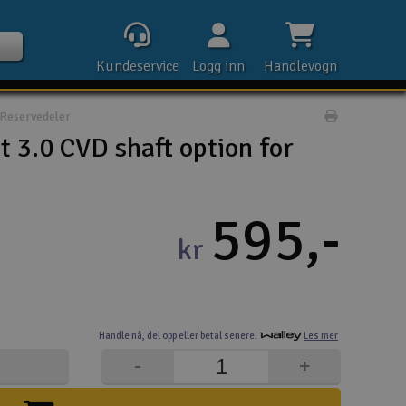
Kundeservice
Logg inn
Handlevogn
Reservedeler
Print prod
 3.0 CVD shaft option for
Kontak
595,-
kr
Åpn
Rek
Handle nå,
del opp eller
betal senere.
Les mer
E-p
-
+
Tel