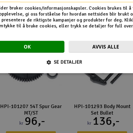
Flere så også på
ider bruker cookies/informasjonskapsler. Cookies brukes til å
opplevelse, gi oss forståelse for hvordan nettsiden blir brukt 
 presentere de riktigste kampanjer og produkter for deg. Klik
mtykke til å bruke cookies, eller trykk se detaljer for full ove
OK
AVVIS ALLE
SE DETALJER
HPI-101207 54T Spur Gear
HPI-101293 Body Mount
MT/ST
Set Bullet
96,-
136,-
kr
kr