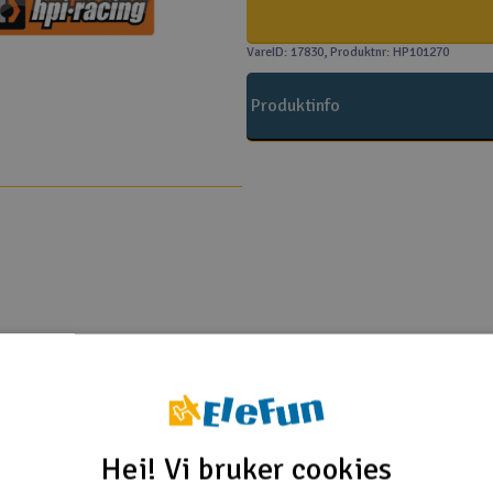
VareID: 17830
, Produktnr: HP101270
Produktinfo
HPI
t MT 3.0 RTR WP 2.4G
t ST 3.0 RTR WP 2.4G
Hei! Vi bruker cookies