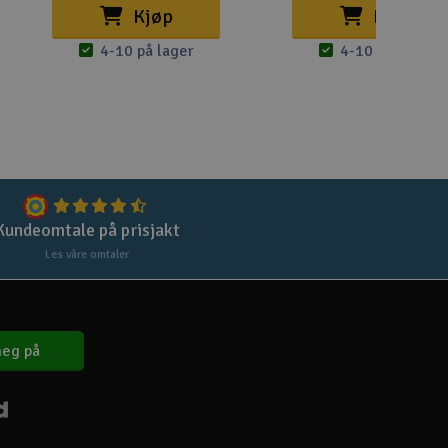
Lag
Kjøp
Kjøp
Skr
4-10 på lager
4-10 på lager
Tøm
Kundeomtale på prisjakt
Les våre omtaler
eg på