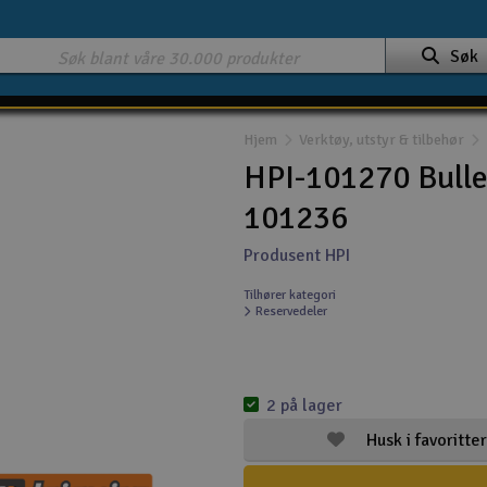
Søk
Hjem
Verktøy, utstyr & tilbehør
HPI-101270 Bullet
101236
Produsent HPI
Tilhører kategori
Reservedeler
2 på lager
Husk i favoritter