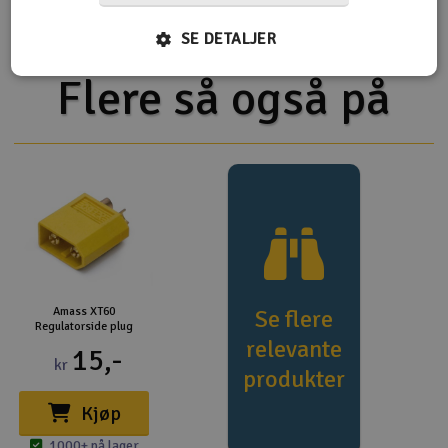
Bronco 4400
SE DETALJER
Flere så også på
Amass XT60
Se flere
Regulatorside plug
relevante
15,-
kr
produkter
Kjøp
1000+ på lager