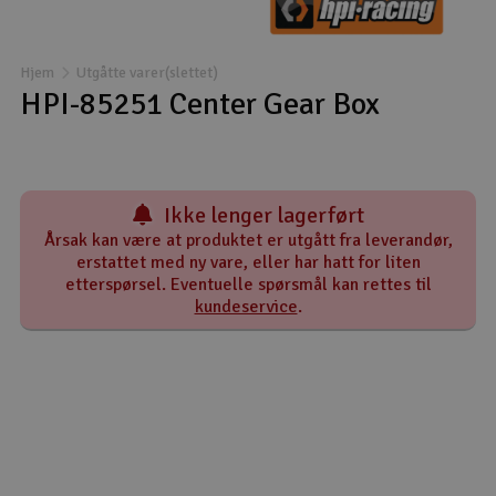
Båter
Hjem
Utgåtte varer(slettet)
Droner
HPI-85251 Center Gear Box
Droner for FPV
Fly
Ikke lenger lagerført
Årsak kan være at produktet er utgått fra leverandør,
Helikopter
erstattet med ny vare, eller har hatt for liten
etterspørsel. Eventuelle spørsmål kan rettes til
V
kundeservice
.
Kamerautstyr
Modellbygging, LEGO & byggesett
Modelljernbane
Motor & tilbehør