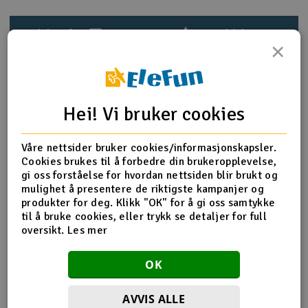
Outlet
Produktinfo
Tips en venn
Anmeldelser
×
Radioutstyr
Raketter
Produktinformasjon
Hei! Vi bruker cookies
Smarthjem, lek & hobby
CENTER GEAR BOX
Våre nettsider bruker cookies/informasjonskapsler.
# 85251
Cookies brukes til å forbedre din brukeropplevelse,
Solenergi
Wheely King
H
gi oss forståelse for hvordan nettsiden blir brukt og
Genuine HPI quality spare part for easy maintenance and
mulighet å presentere de riktigste kampanjer og
repairs.
Sparkesykler & elkjøretøy
Du
produkter for deg. Klikk "OK" for å gi oss samtykke
Vi
til å bruke cookies, eller trykk se detaljer for full
oversikt.
Les mer
Verktøy, utstyr & tilbehør
Flere detaljer
OK
Gavekort
Produktet er
Reservedeler HPI
forbundet med
AVVIS ALLE
Del av PartFinder
HPI Monster King Big Kahuna Ford