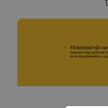
Droner
Droner for FPV
Fly
Helikopter
Kamerautstyr
Få beskjed når var
Registrere deg, og få mail n
Modellbygging, LEGO & byggesett
en vennlig påminnelse, og gir
Modelljernbane
Motor & tilbehør
Outlet
Radioutstyr
Raketter