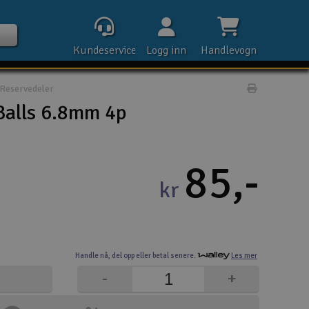
Kundeservice
Logg inn
Handlevogn
Reservedeler
Print prod
Balls 6.8mm 4p
Kontak
85,-
kr
Åpn
Rek
Handle nå,
del opp eller
betal senere.
Les mer
E-p
-
+
Tel