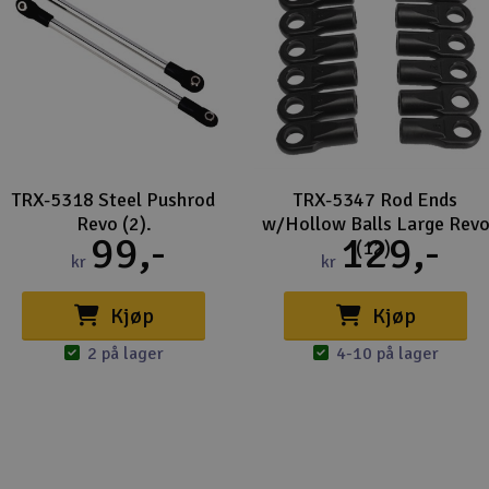
TRX-5318 Steel Pushrod
TRX-5347 Rod Ends
Revo (2).
w/Hollow Balls Large Rev
99,-
129,-
(12).
kr
kr
Kjøp
Kjøp
2 på lager
4-10 på lager