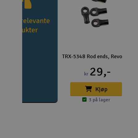
e flere relevante
produkter
TRX-5348 Rod ends, Revo
29,-
kr
Kjøp
3 på lager