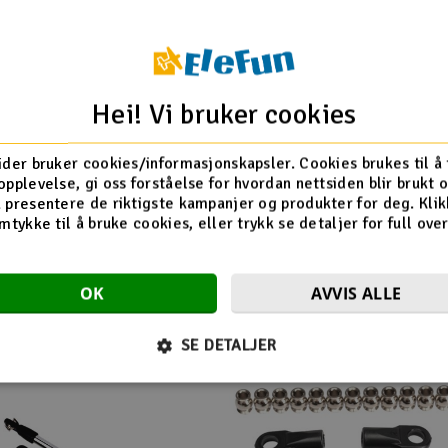
Hei! Vi bruker cookies
ider bruker cookies/informasjonskapsler. Cookies brukes til å
opplevelse, gi oss forståelse for hvordan nettsiden blir brukt 
ler RTR :: Komplett
 presentere de riktigste kampanjer og produkter for deg. Klik
mtykke til å bruke cookies, eller trykk se detaljer for full ove
Flere så også på
OK
AVVIS ALLE
SE DETALJER