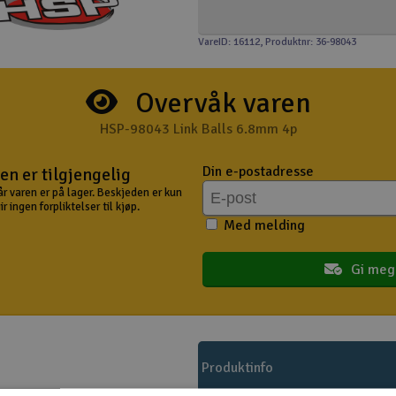
VareID: 16112
, Produktnr: 36-98043
Overvåk varen
HSP-98043 Link Balls 6.8mm 4p
Din e-postadresse
en er tilgjengelig
år varen er på lager. Beskjeden er kun
 ingen forpliktelser til kjøp.
Med melding
Gi meg
Produktinfo