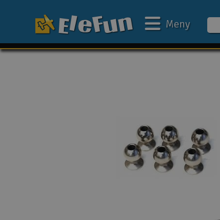
Meny
Ukens tilbud
Outlet
Mine favoritter
Gavekort
3D-print
Batteri & ladere
Bilbane
Biler
Båter