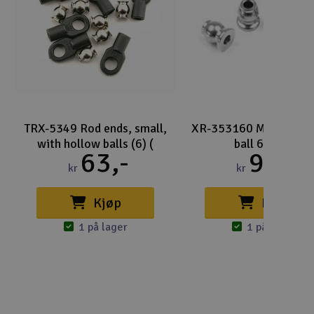
Lag
Skr
Tøm
TRX-5349 Rod ends, small,
XR-353160 Mounting p
o
with hollow balls (6) (
ball 6.8mm
63,-
93,-
kr
kr
Kjøp
Kjøp
1 på lager
1 på lager