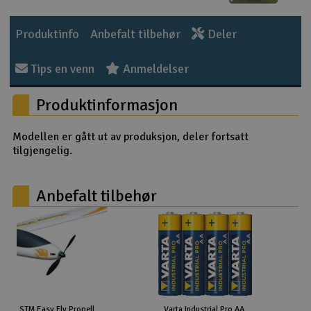
Outlet
Produktinfo
Anbefalt tilbehør
Deler
Radioutstyr
Tips en venn
Anmeldelser
Raketter
Produktinformasjon
Smarthjem, lek & hobby
Modellen er gått ut av produksjon, deler fortsatt
tilgjengelig.
Solenergi
H
Anbefalt tilbehør
Sparkesykler & elkjøretøy
Du
Vi
Verktøy, utstyr & tilbehør
Gavekort
STM Easy Fly Propell
Varta Industrial Pro AA