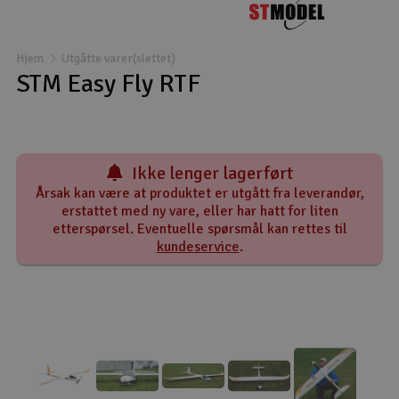
Båter
Hjem
Utgåtte varer(slettet)
Droner
STM Easy Fly RTF
Droner for FPV
Fly
Ikke lenger lagerført
Årsak kan være at produktet er utgått fra leverandør,
Helikopter
erstattet med ny vare, eller har hatt for liten
etterspørsel. Eventuelle spørsmål kan rettes til
V
kundeservice
.
Kamerautstyr
Modellbygging, LEGO & byggesett
Modelljernbane
Motor & tilbehør