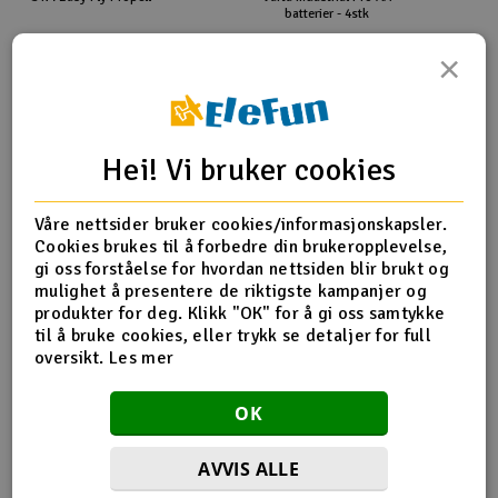
batterier - 4stk
49,-
29,-
kr
kr
×
Kjøp
Overvåk
50+ på lager
Utsolgt
Hei! Vi bruker cookies
Våre nettsider bruker cookies/informasjonskapsler.
Cookies brukes til å forbedre din brukeropplevelse,
gi oss forståelse for hvordan nettsiden blir brukt og
Produktanmeldelser
mulighet å presentere de riktigste kampanjer og
produkter for deg. Klikk "OK" for å gi oss samtykke
til å bruke cookies, eller trykk se detaljer for full
oversikt.
Les mer
Desverre ingen tilbakemeldinger på dette produktet enda.
OK
AVVIS ALLE