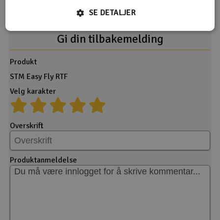
SE DETALJER
Gi din tilbakemelding
Produkt
STM Easy Fly RTF
Velg karakter
Overskrift
Produktanmeldelse