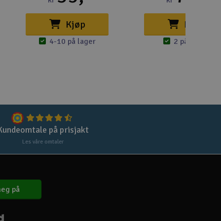
kr
kr
Lag
Skr
Kjøp
Kjøp
Tøm
4-10 på lager
2 på lager
Kundeomtale på prisjakt
Les våre omtaler
eg på