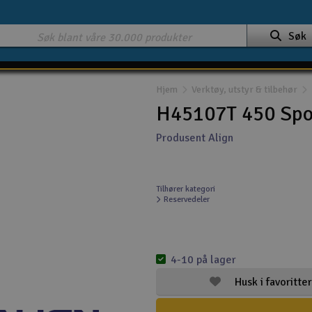
Søk
Hjem
Verktøy, utstyr & tilbehør
H45107T 450 Spor
Produsent Align
Tilhører kategori
Reservedeler
4-10 på lager
Husk i favoritter