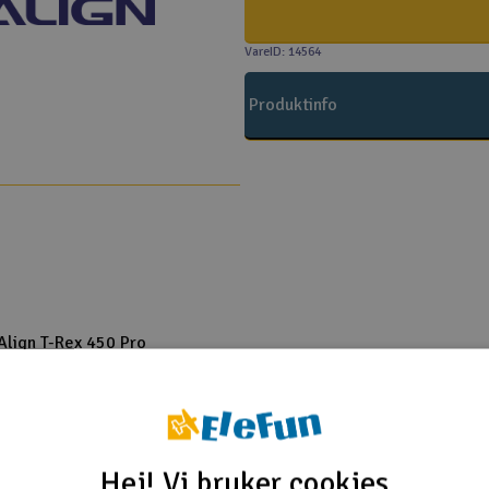
VareID: 14564
Produktinfo
Align T-Rex 450 Pro
Align T-Rex 450 Sport
lus Mixing Arm (U)
lus Mixing Arm (U)
Plus Swashplate
Hei! Vi bruker cookies