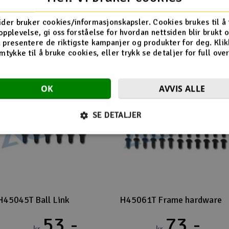
Flere så også på
ider bruker cookies/informasjonskapsler. Cookies brukes til å
opplevelse, gi oss forståelse for hvordan nettsiden blir brukt 
 presentere de riktigste kampanjer og produkter for deg. Klik
mtykke til å bruke cookies, eller trykk se detaljer for full ove
OK
AVVIS ALLE
SE DETALJER
H45045T Ball Link
H45061T Frame hardware
53,-
73,-