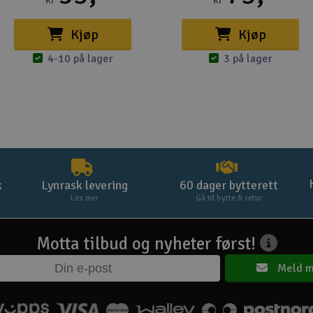
kr
kr
Kjøp
Kjøp
4-10 på lager
3 på lager
k
Lynrask levering
60 dager bytterett
Les mer
Gå til bytte & retur
Motta tilbud og nyheter først!
Meld m