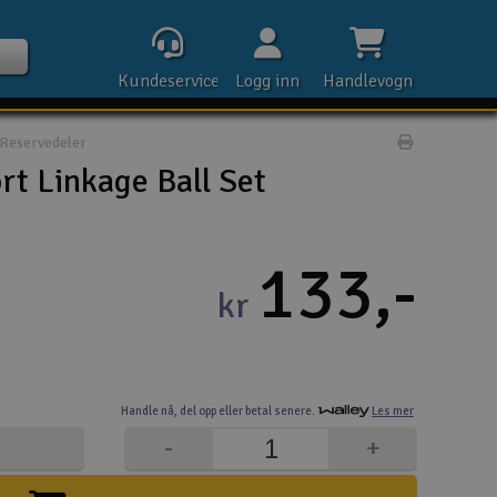
Kundeservice
Logg inn
Handlevogn
Reservedeler
Print prod
t Linkage Ball Set
Kontak
133,-
kr
Åpn
Rek
Handle nå,
del opp eller
betal senere.
Les mer
E-p
-
+
Tel