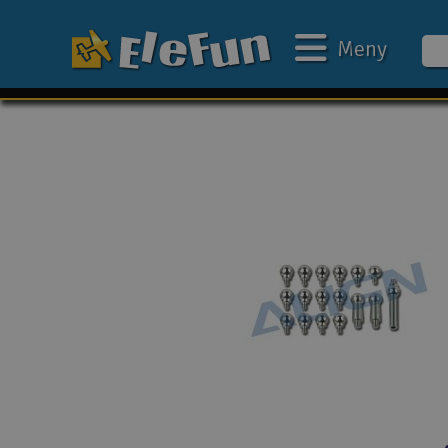
Meny
Ukens tilbud
Outlet
Mine favoritter
Gavekort
3D-print
Batteri & ladere
Bilbane
Biler
Båter