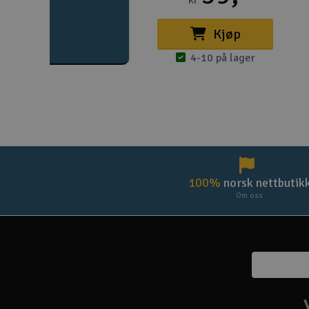
kr
Kjøp
4-10 på lager
100%
norsk nettbutik
Om oss