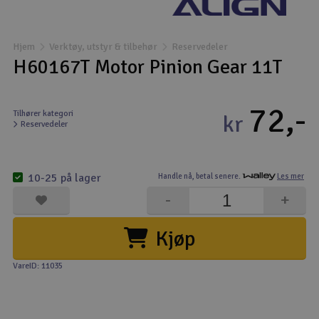
Båter
Hjem
Verktøy, utstyr & tilbehør
Reservedeler
Droner
H60167T Motor Pinion Gear 11T
Droner for FPV
72,-
Tilhører kategori
kr
Reservedeler
Fly
Helikopter
10-25 på lager
Handle nå,
betal senere.
Les mer
V
-
+
Kamerautstyr
Kjøp
Modellbygging, LEGO & byggesett
VareID: 11035
Modelljernbane
Motor & tilbehør