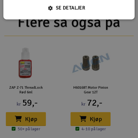
SE DETALJER
Flere så også på
ZAP Z-71 ThreadLock
H60168T Motor Pinion
Rød 6ml
Gear 12T
59,-
72,-
kr
kr
Kjøp
Kjøp
50+ på lager
4-10 på lager