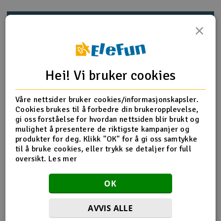
Outlet
Produktinfo
Tips en venn
Anmeldelser
×
Radioutstyr
Raketter
Hei! Vi bruker cookies
Produktinformasjon
Smarthjem, lek & hobby
H60167T Motor Pinion Gear 11T
Våre nettsider bruker cookies/informasjonskapsler.
Motor pinion gear 11T x 2
Cookies brukes til å forbedre din brukeropplevelse,
Solenergi
Modulus:0.7
gi oss forståelse for hvordan nettsiden blir brukt og
H
Shaft diamater:F5mm
mulighet å presentere de riktigste kampanjer og
Weight:2.6g/pc
produkter for deg. Klikk "OK" for å gi oss samtykke
Sparkesykler & elkjøretøy
Du
til å bruke cookies, eller trykk se detaljer for full
Vi
oversikt.
Les mer
Verktøy, utstyr & tilbehør
Flere detaljer
OK
Gavekort
Produktet er
Reservedeler Align T-Rex 600
forbundet med
AVVIS ALLE