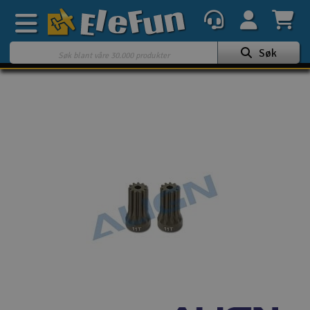
Søk
Ukens tilbud
Outlet
Mine favoritter
K
Gavekort
3D-print
Batteri & ladere
Bilbane
Biler