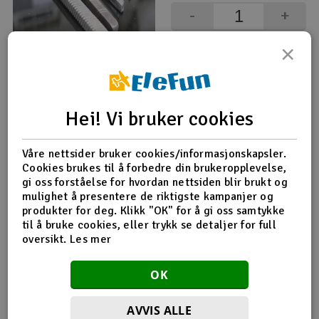
-
+
Outlet
×
Overvåk
Radioutstyr
TFL Flex Axle - 260mm / Ø4.76
Raketter
Hei! Vi bruker cookies
129,-
Smarthjem, lek & hobby
kr
Våre nettsider bruker cookies/informasjonskapsler.
1 på lager
Cookies brukes til å forbedre din brukeropplevelse,
Solenergi
H
-
+
gi oss forståelse for hvordan nettsiden blir brukt og
mulighet å presentere de riktigste kampanjer og
Sparkesykler & elkjøretøy
Du
produkter for deg. Klikk "OK" for å gi oss samtykke
Kjøp
Vi
til å bruke cookies, eller trykk se detaljer for full
oversikt.
Les mer
Verktøy, utstyr & tilbehør
TFL Flex Axle - 300mm / Ø4.00
OK
Gavekort
133,-
-10%
kr
AVVIS ALLE
148,-
Før