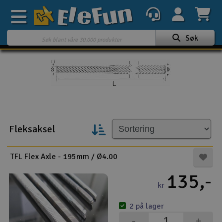
Søk
Ukens tilbud
Outlet
Mine favoritter
K
Gavekort
Fleksaksel
3D-print
TFL Flex Axle - 195mm / Ø4.00
Batteri & ladere
135,-
kr
Bilbane
2 på lager
Biler
-
+