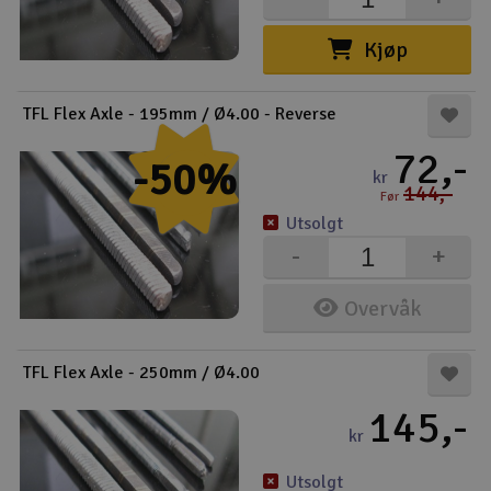
Båter
Kjøp
Droner
TFL Flex Axle - 195mm / Ø4.00 - Reverse
Droner for FPV
72,-
-50%
kr
144,-
Før
Fly
Utsolgt
-
+
Helikopter
V
Overvåk
Kamerautstyr
Modellbygging, LEGO & byggesett
TFL Flex Axle - 250mm / Ø4.00
145,-
Modelljernbane
kr
Motor & tilbehør
Utsolgt