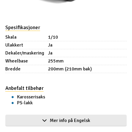
Spesifikasjoner
Skala
1/10
Ulakkert
Ja
Dekaler/maskering
Ja
Wheelbase
255mm
Bredde
200mm (210mm bak)
Anbefalt tilbehør
Karosserisaks
PS-lakk
Product details in english
Mer info på Engelsk
The 1968 Chevrolet Camaro is legendary for its muscle car
performance, going head-to-head on the street and race