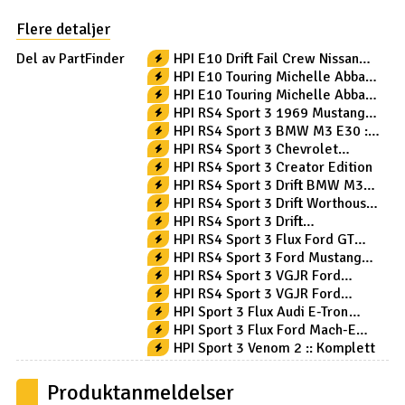
track with the fastest cars from the 60s. Camaro fans can
Flere detaljer
now own a realistic 1/10th scale replica that fits perfectly
on most 200mm touring cars.
Del av PartFinder
HPI E10 Drift Fail Crew Nissan
Skyline - Komplett
HPI E10 Touring Michelle Abbate
- Komplett
HPI E10 Touring Michelle Abbate
Camaro - Komplett
HPI RS4 Sport 3 1969 Mustang
Vaughn Gittin RTR-X
HPI RS4 Sport 3 BMW M3 E30 ::
Komplett
HPI RS4 Sport 3 Chevrolet
Camaro Z28 :: Komplett
HPI RS4 Sport 3 Creator Edition
HPI RS4 Sport 3 Drift BMW M3
E30 :: Komplett
HPI RS4 Sport 3 Drift Worthouse
:: Komplett
HPI RS4 Sport 3 Drift
Yoshihara::Komplett
HPI RS4 Sport 3 Flux Ford GT
Heritage RTR
HPI RS4 Sport 3 Ford Mustang
Mach-E :: Komplett
HPI RS4 Sport 3 VGJR Ford
Mustang :: Komplett
HPI RS4 Sport 3 VGJR Ford
Mustang V2 :: Komplett
HPI Sport 3 Flux Audi E-Tron
Vision GT RTR
HPI Sport 3 Flux Ford Mach-E
1400 RTR
HPI Sport 3 Venom 2 :: Komplett
Produktanmeldelser