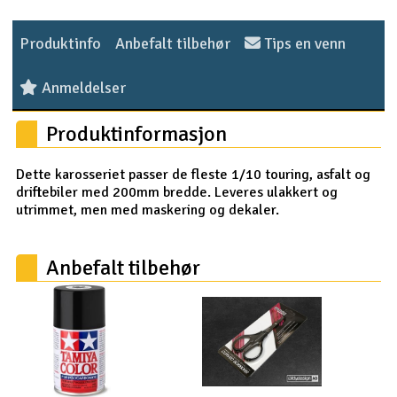
Outlet
Produktinfo
Anbefalt tilbehør
Tips en venn
Radioutstyr
Anmeldelser
Raketter
Produktinformasjon
Smarthjem, lek & hobby
Dette karosseriet passer de fleste 1/10 touring, asfalt og
driftebiler med 200mm bredde. Leveres ulakkert og
Solenergi
utrimmet, men med maskering og dekaler.
H
Sparkesykler & elkjøretøy
Du
Anbefalt tilbehør
Vi
Verktøy, utstyr & tilbehør
Gavekort