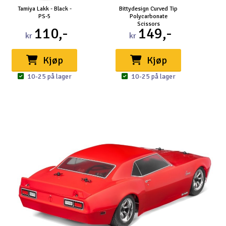
Tamiya Lakk - Black -
Bittydesign Curved Tip
T
PS-5
Polycarbonate
Scissors
110,-
149,-
kr
kr
Kjøp
Kjøp
10-25 på lager
10-25 på lager