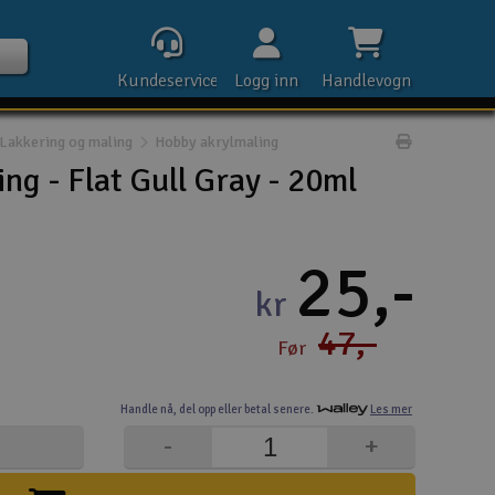
Kundeservice
Logg inn
Handlevogn
Lakkering og maling
Hobby akrylmaling
Print prod
ng - Flat Gull Gray - 20ml
Kontak
25,-
kr
Åpn
47,-
Før
Rek
Handle nå,
del opp eller
betal senere.
Les mer
E-p
-
+
Tel