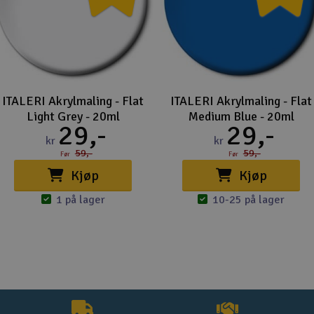
ITALERI Akrylmaling - Flat
ITALERI Akrylmaling - Flat
Light Grey - 20ml
Medium Blue - 20ml
29,-
29,-
kr
kr
59,-
59,-
Før
Før
Kjøp
Kjøp
1 på lager
10-25 på lager