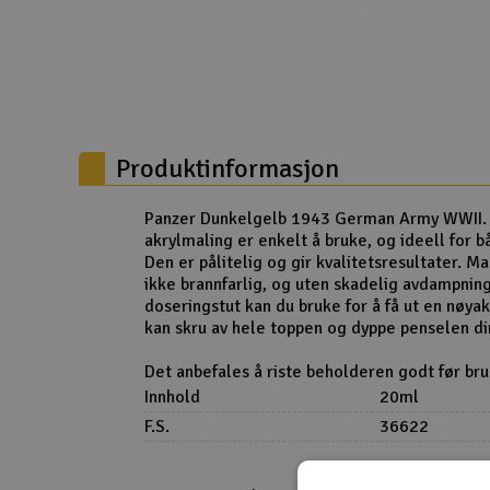
Droner
Droner for FPV
Fly
Produktinformasjon
Helikopter
Kamerautstyr
Panzer Dunkelgelb 1943 German Army WWII. 
akrylmaling er enkelt å bruke, og ideell for b
Modellbygging, LEGO & byggesett
Den er pålitelig og gir kvalitetsresultater. Mal
ikke brannfarlig, og uten skadelig avdampnin
Modelljernbane
doseringstut kan du bruke for å få ut en nøya
kan skru av hele toppen og dyppe penselen di
Motor & tilbehør
Det anbefales å riste beholderen godt før bru
Outlet
Innhold
20ml
F.S.
36622
Radioutstyr
Raketter