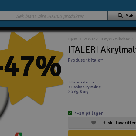
Søk
Hjem
Verktøy, utstyr & tilbehør
ITALERI Akrylmali
-47%
Produsent Italeri
Tilhører kategori
Hobby akrylmaling
Salg: Øvrig
4-10 på lager
Husk i favoritter