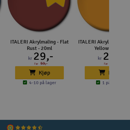
Lag
Skr
Tøm
ITALERI Akrylmaling - Flat
ITALERI Akrylmaling - 
Rust - 20ml
Yellow - 20ml
29,-
25,-
kr
kr
59,-
45,-
Før
Før
Kjøp
Kjøp
4-10 på lager
1 på lager