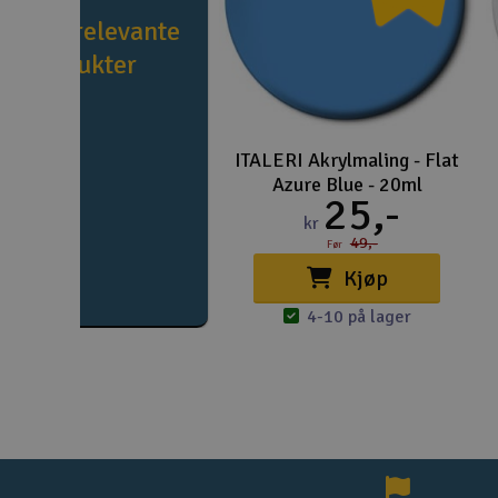
e flere relevante
produkter
ITALERI Akrylmaling - Flat
Azure Blue - 20ml
25,-
kr
49,-
Før
Kjøp
4-10 på lager