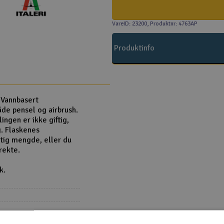
VareID: 23200
, Produktnr: 4763AP
Produktinfo
Vannbasert
åde pensel og airbrush.
ingen er ikke giftig,
g. Flaskenes
ktig mengde, eller du
rekte.
k.