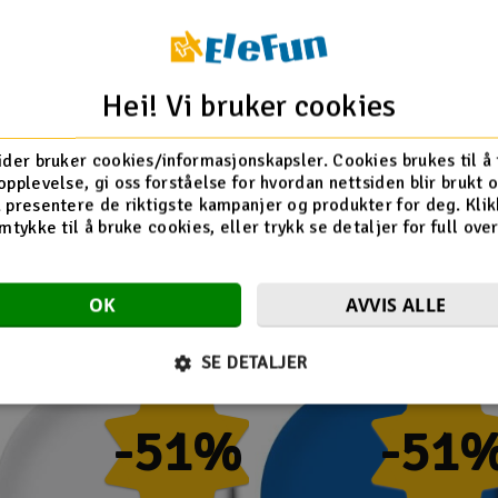
s avhengig av dine
Hei! Vi bruker cookies
ider bruker cookies/informasjonskapsler. Cookies brukes til å
opplevelse, gi oss forståelse for hvordan nettsiden blir brukt 
 presentere de riktigste kampanjer og produkter for deg. Klik
mtykke til å bruke cookies, eller trykk se detaljer for full ove
Flere så også på
OK
AVVIS ALLE
SE DETALJER
-51%
-51