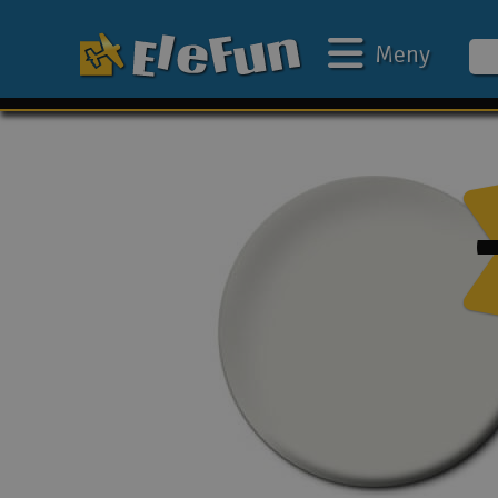
Meny
Ukens tilbud
Outlet
Mine favoritter
Gavekort
3D-print
Batteri & ladere
Bilbane
Biler
Båter