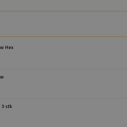
ew Hex
ew
 3 stk