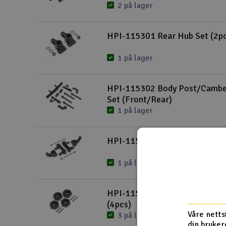
2 på lager
HPI-115301 Rear Hub Set (2p
1 på lager
HPI-115302 Body Post/Cambe
Set (Front/Rear)
1 på lager
HPI-115304 Steering Block Se
1 på lager
HPI-115308 12mm Wheel Hex 
(4pcs)
Våre netts
3 på lager
din bruker