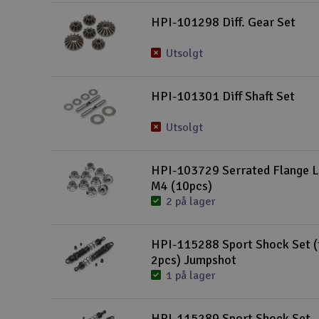
Smarthjem, lek & hobby
HPI-101298 Diff. Gear Set
Solenergi
Utsolgt
Sparkesykler & elkjøretøy
HPI-101301 Diff Shaft Set
Verktøy, utstyr & tilbehør
Utsolgt
Gavekort
HPI-103729 Serrated Flange 
M4 (10pcs)
2 på lager
HPI-115288 Sport Shock Set (
2pcs) Jumpshot
1 på lager
HPI-115289 Sport Shock Set