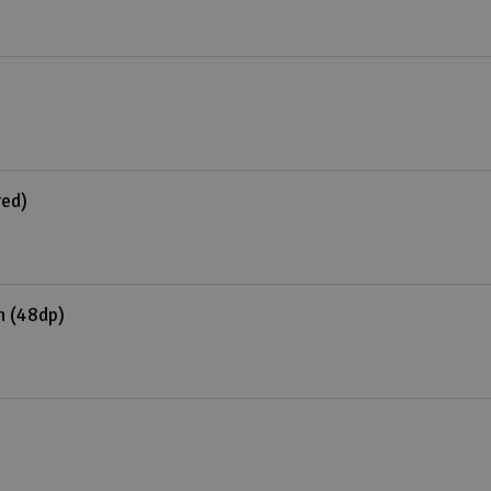
red)
h (48dp)