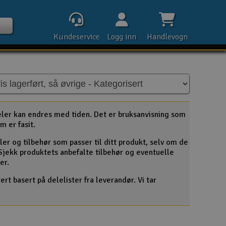
Kundeservice
Logg inn
Handlevogn
Kontak
eler kan endres med tiden. Det er bruksanvisning som
m er fasit.
ler og tilbehør som passer til ditt produkt, selv om de
Åpn
. Sjekk produktets anbefalte tilbehør og eventuelle
er.
Rek
rt basert på delelister fra leverandør. Vi tar
E-p
Tel