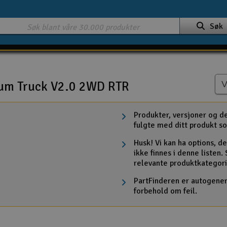
Søk
ium Truck V2.0 2WD RTR
Produkter, versjoner og d
fulgte med ditt produkt so
Husk! Vi kan ha options, de
RTR
ikke finnes i denne listen
relevante produktkategori
RTR Red
PartFinderen er autogenere
forbehold om feil.