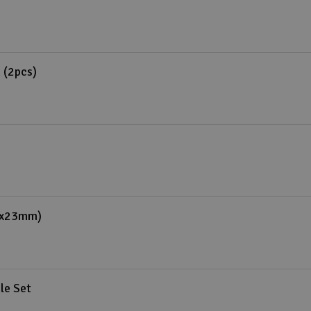
 (2pcs)
(5x23mm)
le Set