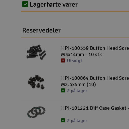
Lagerførte varer
Droner
Droner for FPV
Reservedeler
Fly
Helikopter
HPI-100559 Button Head Scr
M3x14mm - 10 stk
Kamerautstyr
Utsolgt
Modellbygging, LEGO & byggesett
HPI-100864 Button Head Scr
Modelljernbane
M2.5x4mm (10)
Motor & tilbehør
2 på lager
Outlet
HPI-101221 Diff Case Gasket -
Radioutstyr
2 på lager
Raketter