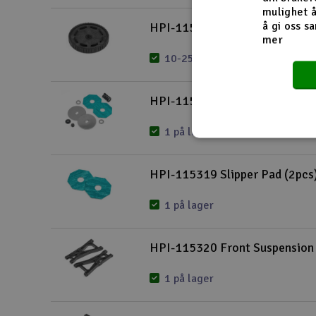
mulighet å
å gi oss sa
HPI-115316 90T Spurt Gear J
mer
10-25 på lager
HPI-115318 Slipper Pad Set
1 på lager
HPI-115319 Slipper Pad (2pcs
1 på lager
HPI-115320 Front Suspension
1 på lager