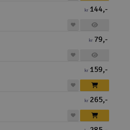
Cou
144,-
kr
79,-
kr
Handle
Du kan sam
Vi beregne
159,-
kr
End
265,-
kr
Gav
Hen
285,-