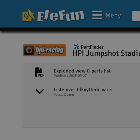
Meny
Ukens tilbud
PartFinder
Outlet
HPI Jumpshot Stad
Mine favoritter
Exploded view & parts list
Gavekort
Publisert 2023-09-27
3D-print
HPI Jumpshot Stadium Truck V2.0 2WD 
Liste over tilknyttede varer
Totalt 2 varer
Batteri & ladere
HPI Jumpshot Stadium Truck V2.0 2WD 
Bilbane
Biler
Båter