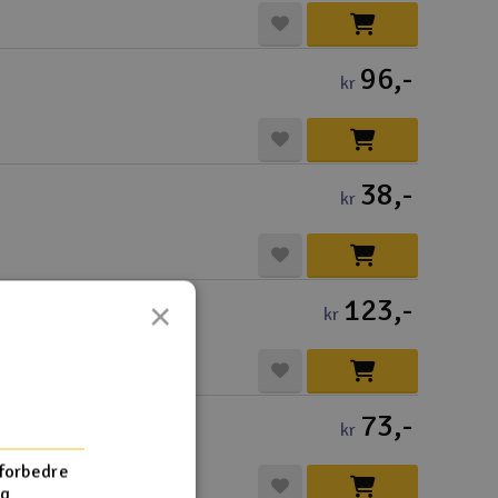
96,-
kr
38,-
kr
123,-
×
kr
73,-
kr
 forbedre
og