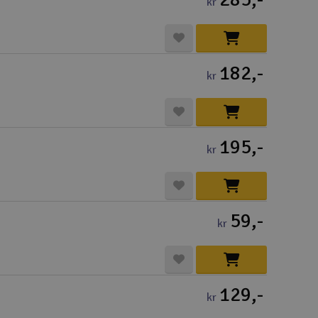
kr
Lag
Skr
Tøm
182,-
kr
195,-
kr
59,-
kr
129,-
kr