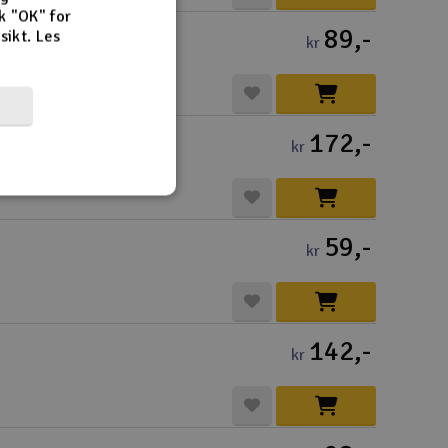
k "OK" for
89,-
rsikt.
Les
kr
172,-
kr
59,-
kr
142,-
kr