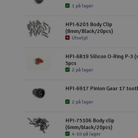
1 på lager
HPI-6203 Body Clip
(8mm/Black/20pcs)
Utsolgt
HPI-6819 Silicon O-Ring P-3 (
5pcs
2 på lager
HPI-6917 Pinion Gear 17 toot
2 på lager
HPI-75106 Body clip
(6mm/black/20pcs)
4-10 på lager