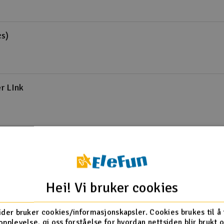
cs)
r LInk
t
Hei! Vi bruker cookies
Hub Set
ider bruker cookies/informasjonskapsler. Cookies brukes til å
opplevelse, gi oss forståelse for hvordan nettsiden blir brukt 