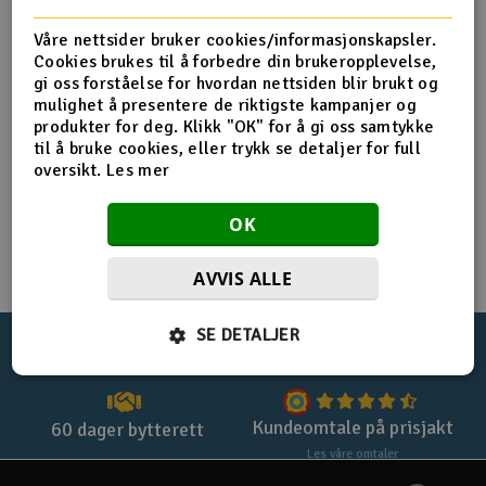
Registrer deg for privatkjøp
Båter
Våre nettsider bruker cookies/informasjonskapsler.
Cookies brukes til å forbedre din brukeropplevelse,
Registrer deg for firmakjøp
gi oss forståelse for hvordan nettsiden blir brukt og
Droner
mulighet å presentere de riktigste kampanjer og
Handle uten login med
checkout
produkter for deg. Klikk "OK" for å gi oss samtykke
Droner for FPV
til å bruke cookies, eller trykk se detaljer for full
oversikt.
Les mer
Fly
OK
Helikopter
AVVIS ALLE
V
Kamerautstyr
SE DETALJER
100%
norsk nettbutikk
Lynrask levering
Modellbygging, LEGO & byggesett
Modelljernbane
Kundeomtale på prisjakt
60 dager bytterett
Les våre omtaler
Motor & tilbehør