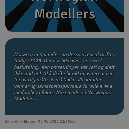
Modellers
Modellers
Båter
Droner
Droner for FPV
Fly
Norwegian Modellers la dessverre ned driften
tidlig i 2026. Det har ikke vært en enkel
beslutning, men omsetningen var rett og slett
Helikopter
ikke god nok til å drifte butikken videre på en
V
forsvarlig måte. Vi må takke alle kunder,
Kamerautstyr
venner og samarbeidspartnere for alle årene
med hobby i fokus. Hilsen alle på Norwegian
Modellbygging, LEGO & byggesett
Modellers
Modelljernbane
Skrevet av Elefun - 03.06.2026 12:10:59
Motor & tilbehør