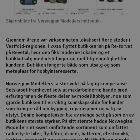
Skjermbilde fra Norwegian Modellers nettbutikk
Gjennom årene var virksomheten lokalisert flere steder i
Vestfold-regionen. I 2019 flyttet butikken inn på Re-torvet
på Revetal, hvor den fikk moderne lokaler og et
butikkutsalg med utstillinger og god tilgjengelighet for
kundene. Butikken fungerte både som utsalg og som
møteplass for hobbyinteresserte.
Norwegian Modellers la stor vekt på faglig kompetanse.
Selskapet fremhevet selv at medarbeiderne hadde bred
erfaring innen de fleste deler av modellhobbyen, noe som
gjorde butikken til en viktig kunnskapskilde for kunder
som trengte råd om bygging, reparasjoner og valg av
utstyr. Denne kompetansen ble av mange sett på som en av
butikkens største styrker. På sitt største hadde Norwegian
Modellers et svært omfattende sortiment som omfattet
radiostyrte biler, fly, båter, droner, batterier, elektronikk,
verktøy, byggesett og reservedeler. Nettbutikken gjorde