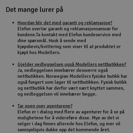
Det mange lurer på
Outlet
Hvordan blir det med garanti og reklamasjon?
Radioutstyr
Elefun overtar garanti og reklamasjonsansvar for
kundene.Ta kontakt med Elefun kundeservice med
Raketter
dine spørsmål. Husk å sende med
kjøpsbevis/kvittering som viser til at produktet er
kjøpt hos Modellers.
Smarthjem, lek & hobby
Gjelder nedleggelsen også Modellers nettbutikken?
Solenergi
Ja, nedleggelsen innebærer dessverre også
H
nettbutikken. Norwegian Modellers fysiske butikk har
også fungert som lager til nettbutikken. Fysisk butikk
Sparkesykler & elkjøretøy
Du
og nettbutikk har derfor vært nært knyttet sammen,
Vi
og nedleggelsen vil innebærer begge.
Verktøy, utstyr & tilbehør
Tar noen over agenturene?
Elefun er i dialog med flere av agenturer for å se på
Gavekort
mulighetene for å videreføre disse. Mye av det vi
selger i dag finnes allerede hos Elefun, og mer vil
sannsynligvis dukke opp det kommende året.