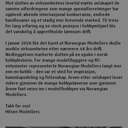
Mot slutten av virksomhetens levetid møtte selskapet de
samme utfordringene som mange spesialforretninger har
opplevd: økende internasjonal konkurranse, endrede
handlevaner og et stadig mer krevende marked. Til tross
for lang erfaring og en sterk posisjon i hobbymiljøet ble
det vanskelig å opprettholde lønnsom drift.
I januar 2026 ble det kjent at Norwegian Modellers skulle
avvikle virksomheten etter nærmere 48 års drift.
Nedleggelsen markerte slutten på en epoke i norsk
hobbyhistorie. For mange modellbyggere og RC-
entusiaster representerte Norwegian Modellers langt mer
enn en butikk - den var et sted for inspirasjon,
kunnskapsdeling og fellesskap. Arven etter selskapet lever
videre gjennom de mange hobbyutøverne som gjennom
årene fant veien inn i modellhobbyen via Norwegian
Modellers.
Takk for oss!
Hilsen Modellers