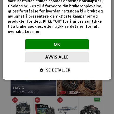
Våre nettsider bruker cookies/informasjonskapsler.
nybegynnerutstyr og avanserte løsninger hos samme
Cookies brukes til å forbedre din brukeropplevelse,
leverandør. Da internett for alvor endret
gi oss forståelse for hvordan nettsiden blir brukt og
handelsmønstrene på 2000-tallet, satset Norwegian
mulighet å presentere de riktigste kampanjer og
Modellers tidlig på netthandel. Nettbutikken modellers.no
produkter for deg. Klikk "OK" for å gi oss samtykke
gjorde det mulig for kunder fra hele landet å handle
til å bruke cookies, eller trykk se detaljer for full
spesialprodukter som tidligere ofte bare var tilgjengelige i
oversikt.
Les mer
større byer. Samtidig fortsatte selskapet å drive fysisk
butikk og personlig kundeservice.
OK
AVVIS ALLE
SE DETALJER