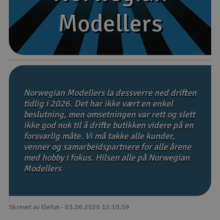
Modellers
Modellers
Båter
Droner
Droner for FPV
Fly
Norwegian Modellers la dessverre ned driften
tidlig i 2026. Det har ikke vært en enkel
beslutning, men omsetningen var rett og slett
Helikopter
ikke god nok til å drifte butikken videre på en
V
forsvarlig måte. Vi må takke alle kunder,
Kamerautstyr
venner og samarbeidspartnere for alle årene
med hobby i fokus. Hilsen alle på Norwegian
Modellbygging, LEGO & byggesett
Modellers
Modelljernbane
Skrevet av Elefun - 03.06.2026 12:10:59
Motor & tilbehør