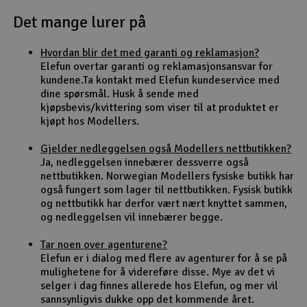
Det mange lurer på
Outlet
Hvordan blir det med garanti og reklamasjon?
Radioutstyr
Elefun overtar garanti og reklamasjonsansvar for
kundene.Ta kontakt med Elefun kundeservice med
Raketter
dine spørsmål. Husk å sende med
kjøpsbevis/kvittering som viser til at produktet er
kjøpt hos Modellers.
Smarthjem, lek & hobby
Gjelder nedleggelsen også Modellers nettbutikken?
Solenergi
Ja, nedleggelsen innebærer dessverre også
H
nettbutikken. Norwegian Modellers fysiske butikk har
også fungert som lager til nettbutikken. Fysisk butikk
Sparkesykler & elkjøretøy
Du
og nettbutikk har derfor vært nært knyttet sammen,
Vi
og nedleggelsen vil innebærer begge.
Verktøy, utstyr & tilbehør
Tar noen over agenturene?
Elefun er i dialog med flere av agenturer for å se på
Gavekort
mulighetene for å videreføre disse. Mye av det vi
selger i dag finnes allerede hos Elefun, og mer vil
sannsynligvis dukke opp det kommende året.