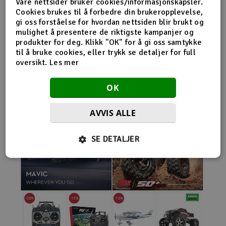
Våre nettsider bruker cookies/informasjonskapsler.
nybegynnerutstyr og avanserte løsninger hos samme
Cookies brukes til å forbedre din brukeropplevelse,
leverandør. Da internett for alvor endret
gi oss forståelse for hvordan nettsiden blir brukt og
handelsmønstrene på 2000-tallet, satset Norwegian
mulighet å presentere de riktigste kampanjer og
Modellers tidlig på netthandel. Nettbutikken modellers.no
produkter for deg. Klikk "OK" for å gi oss samtykke
gjorde det mulig for kunder fra hele landet å handle
til å bruke cookies, eller trykk se detaljer for full
spesialprodukter som tidligere ofte bare var tilgjengelige i
oversikt.
Les mer
større byer. Samtidig fortsatte selskapet å drive fysisk
butikk og personlig kundeservice.
OK
AVVIS ALLE
SE DETALJER