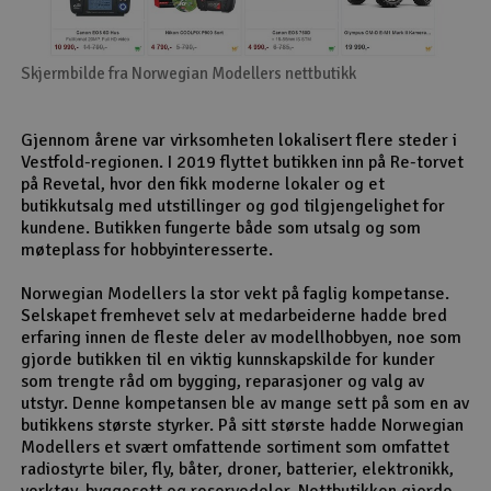
Skjermbilde fra Norwegian Modellers nettbutikk
Gjennom årene var virksomheten lokalisert flere steder i
Vestfold-regionen. I 2019 flyttet butikken inn på Re-torvet
på Revetal, hvor den fikk moderne lokaler og et
butikkutsalg med utstillinger og god tilgjengelighet for
kundene. Butikken fungerte både som utsalg og som
møteplass for hobbyinteresserte.
Norwegian Modellers la stor vekt på faglig kompetanse.
Selskapet fremhevet selv at medarbeiderne hadde bred
erfaring innen de fleste deler av modellhobbyen, noe som
gjorde butikken til en viktig kunnskapskilde for kunder
som trengte råd om bygging, reparasjoner og valg av
utstyr. Denne kompetansen ble av mange sett på som en av
butikkens største styrker. På sitt største hadde Norwegian
Modellers et svært omfattende sortiment som omfattet
radiostyrte biler, fly, båter, droner, batterier, elektronikk,
verktøy, byggesett og reservedeler. Nettbutikken gjorde