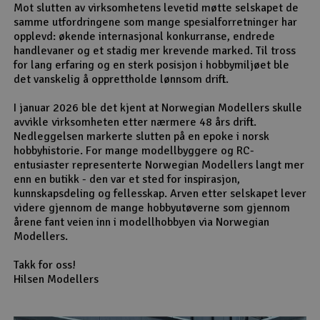
Mot slutten av virksomhetens levetid møtte selskapet de
samme utfordringene som mange spesialforretninger har
opplevd: økende internasjonal konkurranse, endrede
handlevaner og et stadig mer krevende marked. Til tross
for lang erfaring og en sterk posisjon i hobbymiljøet ble
det vanskelig å opprettholde lønnsom drift.
I januar 2026 ble det kjent at Norwegian Modellers skulle
avvikle virksomheten etter nærmere 48 års drift.
Nedleggelsen markerte slutten på en epoke i norsk
hobbyhistorie. For mange modellbyggere og RC-
entusiaster representerte Norwegian Modellers langt mer
enn en butikk - den var et sted for inspirasjon,
kunnskapsdeling og fellesskap. Arven etter selskapet lever
videre gjennom de mange hobbyutøverne som gjennom
årene fant veien inn i modellhobbyen via Norwegian
Modellers.
Takk for oss!
Hilsen Modellers