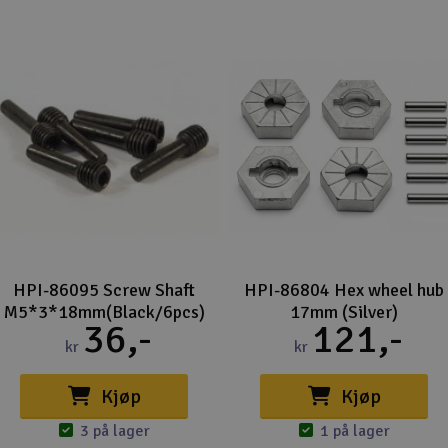
HPI-86095 Screw Shaft
HPI-86804 Hex wheel hub
M5*3*18mm(Black/6pcs)
17mm (Silver)
36,-
121,-
kr
kr
Kjøp
Kjøp
3 på lager
1 på lager