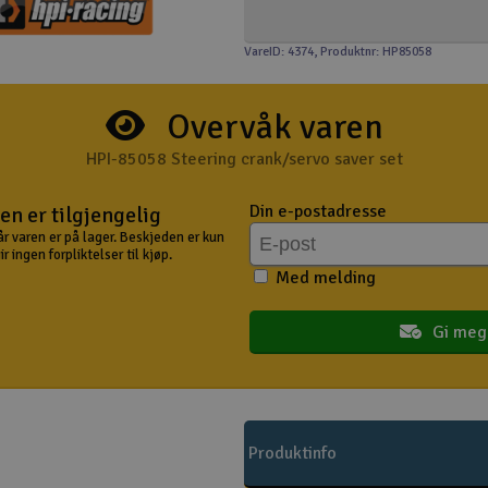
VareID: 4374
, Produktnr: HP85058
Overvåk varen
HPI-85058 Steering crank/servo saver set
Din e-postadresse
en er tilgjengelig
år varen er på lager. Beskjeden er kun
 ingen forpliktelser til kjøp.
Med melding
Gi meg
Produktinfo