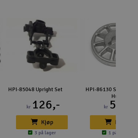
Lag
Skr
Tøm
HPI-85048 Upright Set
HPI-86130 Slipper Cl
Hub
126,-
56,-
kr
kr
Kjøp
Kjøp
3 på lager
1 på lager