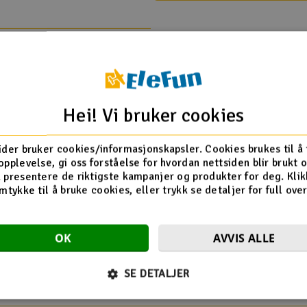
Hei! Vi bruker cookies
HPI
.6 - RTR
ider bruker cookies/informasjonskapsler. Cookies brukes til å
4.6 V2 GT-6
opplevelse, gi oss forståelse for hvordan nettsiden blir brukt 
lux V2 GT-6 - RTR
 presentere de riktigste kampanjer og produkter for deg. Klik
 5.9 V2 2.4GHz
mtykke til å bruke cookies, eller trykk se detaljer for full ove
 Flux V2 2.4GHz
OK
AVVIS ALLE
Flere så også på
SE DETALJER