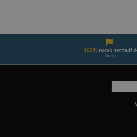
100%
norsk nettbutik
Om oss