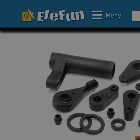
Meny
Ukens tilbud
Outlet
Mine favoritter
Gavekort
3D-print
Batteri & ladere
Bilbane
Biler
Båter