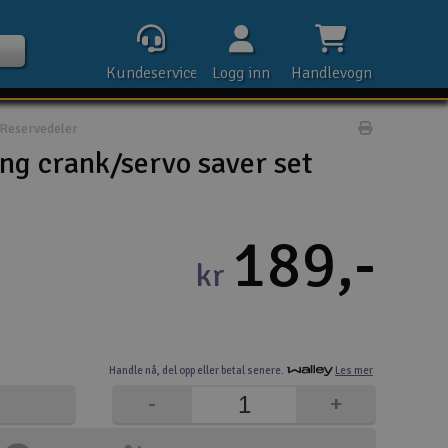
Kundeservice
Logg inn
Handlevogn
Reservedeler
Print prod
ng crank/servo saver set
Kontak
189,-
kr
Åpn
Rek
Handle nå,
del opp eller
betal senere.
Les mer
E-p
-
+
Tel