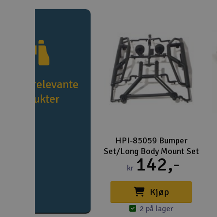
e flere relevante
produkter
HPI-85059 Bumper
Set/Long Body Mount Set
142,-
kr
Kjøp
2 på lager