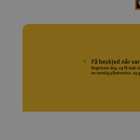
Droner
Droner for FPV
Fly
Helikopter
Kamerautstyr
Få beskjed når var
Registrere deg, og få mail n
Modellbygging, LEGO & byggesett
en vennlig påminnelse, og gir
Modelljernbane
Motor & tilbehør
Outlet
Radioutstyr
Raketter