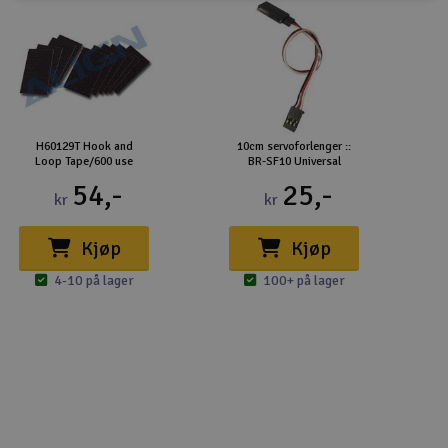
H60129T Hook and
10cm servoforlenger ::
Loop Tape/600 use
BR-SF10 Universal
54,-
25,-
kr
kr
Kjøp
Kjøp
4-10 på lager
100+ på lager