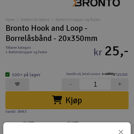
Båter
Hjem
Batteri & ladere
Batteristropper og fester
Droner
Bronto Hook and Loop -
Borrelåsbånd - 20x350mm
Droner for FPV
25,-
Tilhører kategori
kr
Batteristropper og fester
Fly
Helikopter
100+ på lager
Handle nå,
betal senere.
Les mer
V
-
+
Kamerautstyr
Kjøp
Modellbygging, LEGO & byggesett
VareID: 36953
Modelljernbane
×
Motor & tilbehør