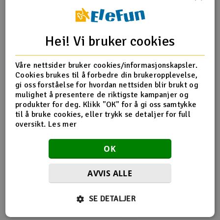
Outlet
Produktinfo
Tips en venn
Anmeldelser
Hei! Vi bruker cookies
Radioutstyr
Våre nettsider bruker cookies/informasjonskapsler.
Raketter
Produktinformasjon
Cookies brukes til å forbedre din brukeropplevelse,
gi oss forståelse for hvordan nettsiden blir brukt og
Smarthjem, lek & hobby
mulighet å presentere de riktigste kampanjer og
Praktisk borrelåsbånd for innfestning av batteri, mottaker,
produkter for deg. Klikk "OK" for å gi oss samtykke
ledninger e.l. Båndet har god gripeevne og holder svært
til å bruke cookies, eller trykk se detaljer for full
Solenergi
godt.
H
oversikt.
Les mer
Sparkesykler & elkjøretøy
Du
OK
Vi
Verktøy, utstyr & tilbehør
AVVIS ALLE
Flere så også på
Gavekort
SE DETALJER