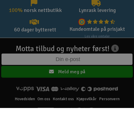
100%
norsk nettbutikk
Lynrask levering
Kundeomtale på prisjakt
60 dager bytterett
Les våre omtaler
Motta tilbud og nyheter først!
Meld meg på
Hovedsiden
Om oss
Kontakt oss
Kjøpsvilkår
Personvern
Elefun AS © 2003 - 2026