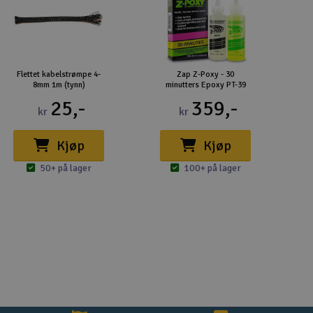
Flettet kabelstrømpe 4-
Zap Z-Poxy - 30
8mm 1m (tynn)
minutters Epoxy PT-39
25,-
359,-
kr
kr
Kjøp
Kjøp
50+ på lager
100+ på lager