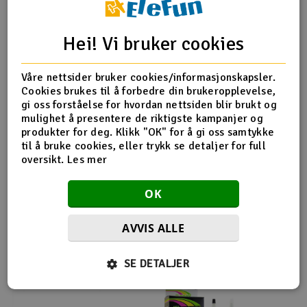
Outlet
Produktinfo
Tips en venn
Anmeldelser
Hei! Vi bruker cookies
Radioutstyr
Våre nettsider bruker cookies/informasjonskapsler.
Cookies brukes til å forbedre din brukeropplevelse,
Raketter
Produktinformasjon
gi oss forståelse for hvordan nettsiden blir brukt og
mulighet å presentere de riktigste kampanjer og
Smarthjem, lek & hobby
produkter for deg. Klikk "OK" for å gi oss samtykke
Karbonplate 250x400x2.5mm - Bronto
til å bruke cookies, eller trykk se detaljer for full
oversikt.
Les mer
Solenergi
H
OK
Sparkesykler & elkjøretøy
Du
Vi
Flere så også på
AVVIS ALLE
Verktøy, utstyr & tilbehør
SE DETALJER
Gavekort