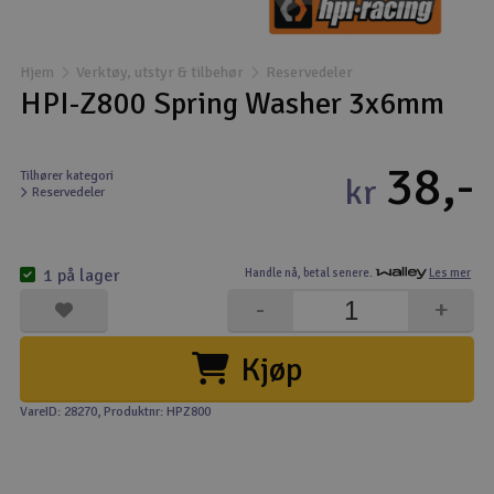
Båter
Hjem
Verktøy, utstyr & tilbehør
Reservedeler
Droner
HPI-Z800 Spring Washer 3x6mm
Droner for FPV
38,-
Tilhører kategori
kr
Reservedeler
Fly
Helikopter
1 på lager
Handle nå,
betal senere.
Les mer
V
-
+
Kamerautstyr
Kjøp
Modellbygging, LEGO & byggesett
VareID: 28270
, Produktnr: HPZ800
Modelljernbane
Motor & tilbehør