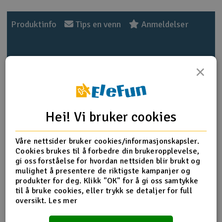
Outlet
Produktinfo
Tips en venn
Anmeldelser
Radioutstyr
×
Raketter
Produktinformasjon
Smarthjem, lek & hobby
HPI-Z800 Spring Washer 3x6mm
Hei! Vi bruker cookies
Solenergi
H
Flere detaljer
Våre nettsider bruker cookies/informasjonskapsler.
Sparkesykler & elkjøretøy
Du
Cookies brukes til å forbedre din brukeropplevelse,
Produktet er
Reservedeler HPI
Vi
gi oss forståelse for hvordan nettsiden blir brukt og
forbundet med
Verktøy, utstyr & tilbehør
mulighet å presentere de riktigste kampanjer og
Del av PartFinder
HPI Bullet MT 3.0 RTR WP 2.4G
produkter for deg. Klikk "OK" for å gi oss samtykke
HPI Bullet ST 3.0 RTR WP 2.4G
til å bruke cookies, eller trykk se detaljer for full
Gavekort
HPI Vorza Buggy Flux RTR
oversikt.
Les mer
HPI Vorza Buggy Flux S RTR
HPI Vorza Buggy Nitro RTR