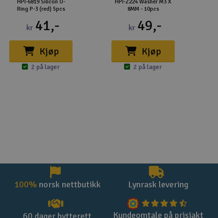
HPI-6819 Silicon O-
HPI-Z224 Washer M3 X
Ring P-3 (red) 5pcs
8MM - 10pcs
41,-
49,-
kr
kr
Kjøp
Kjøp
2 på lager
2 på lager
100%
norsk nettbutikk
Lynrask levering
Kundeomtale på prisjakt
60 dager bytterett