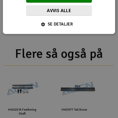
Flere detaljer
AVVIS ALLE
Produktet er
Reservedeler Align T-Rex 450
forbundet med
Reservedeler Align T-Rex 450 Pro
SE DETALJER
Reservedeler Align T-Rex 450 Sport
Flere så også på
H45021TA Feathering
H45037T Tail Boom
Shaft