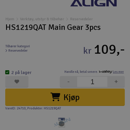
Båter
Hjem
Verktøy, utstyr & tilbehør
Reservedeler
Droner
HS1219QAT Main Gear 3pcs
Droner for FPV
109,-
Tilhører kategori
kr
Reservedeler
Fly
Helikopter
2 på lager
Handle nå,
betal senere.
Les mer
V
-
+
Kamerautstyr
Kjøp
Modellbygging, LEGO & byggesett
VareID: 24710
, Produktnr: HS1219QAT
Modelljernbane
Motor & tilbehør