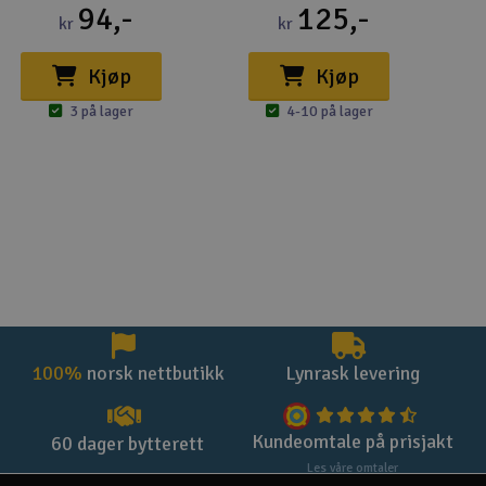
94,-
125,-
kr
kr
Kjøp
Kjøp
3 på lager
4-10 på lager
100%
norsk nettbutikk
Lynrask levering
Kundeomtale på prisjakt
60 dager bytterett
Les våre omtaler