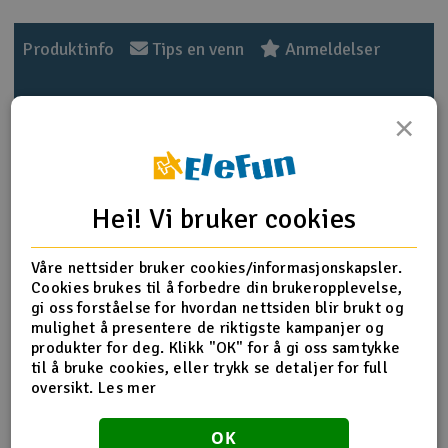
Outlet
Produktinfo
Tips en venn
Anmeldelser
Radioutstyr
×
Raketter
Produktinformasjon
Smarthjem, lek & hobby
This new main gear is great for the balance. New super
Hei! Vi bruker cookies
strength plastic-steel material, multinational patent
Solenergi
design, light weight, and special cooling blade design is
H
good for lowering the temperature of electronic
Våre nettsider bruker cookies/informasjonskapsler.
equipment and motors. It can efficiently increase the wind
Sparkesykler & elkjøretøy
Cookies brukes til å forbedre din brukeropplevelse,
Du
flow.
gi oss forståelse for hvordan nettsiden blir brukt og
Vi
Suitable for T-REX 450 series
mulighet å presentere de riktigste kampanjer og
Verktøy, utstyr & tilbehør
produkter for deg. Klikk "OK" for å gi oss samtykke
til å bruke cookies, eller trykk se detaljer for full
150T M0.5 New main drive gear x 3
Gavekort
oversikt.
Les mer
Weight:12g/pcs
OK