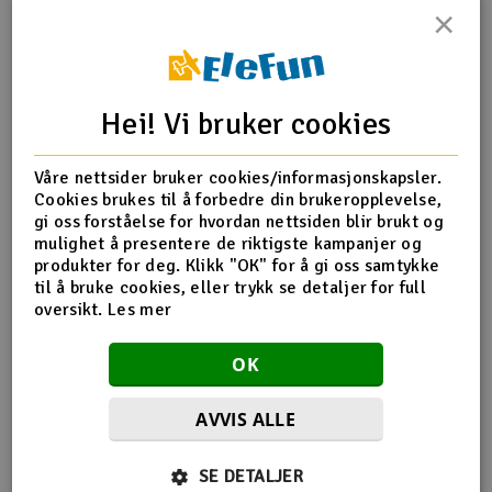
×
Outlet
Produktinfo
Tips en venn
Anmeldelser
Radioutstyr
Hei! Vi bruker cookies
Raketter
Produktinformasjon
Våre nettsider bruker cookies/informasjonskapsler.
Cookies brukes til å forbedre din brukeropplevelse,
Smarthjem, lek & hobby
2 stk EP 1060/254*152mm
gi oss forståelse for hvordan nettsiden blir brukt og
mulighet å presentere de riktigste kampanjer og
Solenergi
produkter for deg. Klikk "OK" for å gi oss samtykke
H
til å bruke cookies, eller trykk se detaljer for full
Flere detaljer
oversikt.
Les mer
Sparkesykler & elkjøretøy
Du
Produktet er
GWS Funnypark ARF - EPS400C
Vi
OK
forbundet med
Tiger Moth 400 (ARF)
Verktøy, utstyr & tilbehør
AVVIS ALLE
Gavekort
Flere så også på
SE DETALJER