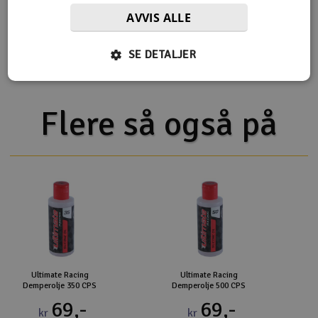
Viskositet
2790cSt
AVVIS ALLE
Type
100% Silikon olje
SE DETALJER
Flere så også på
Ultimate Racing
Ultimate Racing
Demperolje 350 CPS
Demperolje 500 CPS
69,-
69,-
kr
kr