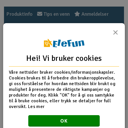
Outlet
Produktinfo
Tips en venn
Anmeldelser
Radioutstyr
×
Raketter
Produktinformasjon
Smarthjem, lek & hobby
Hei! Vi bruker cookies
Flaske med 60ml Ultimate Racing 3.000 cSt silikon
differensial olje for 1:8 skala offroad buggy. Brukes også av
Solenergi
mange til 1:10 skala on-road touring. Ultimate Racing
H
Våre nettsider bruker cookies/informasjonskapsler.
differential olje er laget av 100% ren silikonolje og vil
Cookies brukes til å forbedre din brukeropplevelse,
ikke bli tynnere i varmt vær, eller tykkere i kaldt vær. Jo
Sparkesykler & elkjøretøy
Du
gi oss forståelse for hvordan nettsiden blir brukt og
tykkere olja er, jo mindre vil differensialen slå ut i
Vi
mulighet å presentere de riktigste kampanjer og
svingene og hjulene gå i ulik hastighet. Å endre
produkter for deg. Klikk "OK" for å gi oss samtykke
Verktøy, utstyr & tilbehør
differensialolje i diffene er en av de viktigste
til å bruke cookies, eller trykk se detaljer for full
tuningmulighetene på off-road buggier. Ultimate Racing
oversikt.
Les mer
silikon olje inneholder antifriksjons tilsetninger for å
Gavekort
minimere endringer i viksositeten.
OK
Mengde
60ml