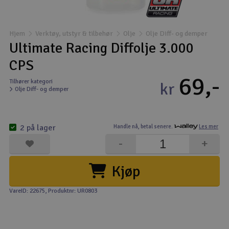
Båter
Hjem
Verktøy, utstyr & tilbehør
Olje
Olje Diff- og demper
Droner
Ultimate Racing Diffolje 3.000
CPS
Droner for FPV
69,-
Tilhører kategori
kr
Olje Diff- og demper
Fly
Helikopter
2 på lager
Handle nå,
betal senere.
Les mer
V
-
+
Kamerautstyr
Kjøp
Modellbygging, LEGO & byggesett
VareID: 22675
, Produktnr: UR0803
Modelljernbane
Motor & tilbehør