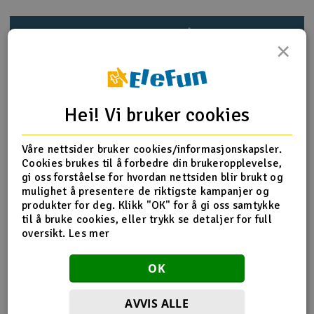
Outlet
Produktinfo
Tips en venn
Anmeldelser
×
Radioutstyr
Raketter
Produktinformasjon
Hei! Vi bruker cookies
Smarthjem, lek & hobby
Flaske med 60ml Ultimate Racing silikon demperolje for
Våre nettsider bruker cookies/informasjonskapsler.
oljefylte dempere. Ultimate Racing demperolje er laget av
Cookies brukes til å forbedre din brukeropplevelse,
Solenergi
100% ren silikonolje og will ikke tynnes i varmt vær eller
H
gi oss forståelse for hvordan nettsiden blir brukt og
bli tykkere i kaldt vær. Jo høyere viskositetsnummeret er,
mulighet å presentere de riktigste kampanjer og
jo tykkere er oljen. Ultimate Racing silikonolje inneholder
Sparkesykler & elkjøretøy
Du
produkter for deg. Klikk "OK" for å gi oss samtykke
antifriksjonstilsetninger for å sikre lang levetid på
Vi
til å bruke cookies, eller trykk se detaljer for full
demperne og for å minske viskositetsendringer.
oversikt.
Les mer
Verktøy, utstyr & tilbehør
Mengde
60ml
OK
Gavekort
Viskositet
818cSt
Type
100% Silikon olje
AVVIS ALLE