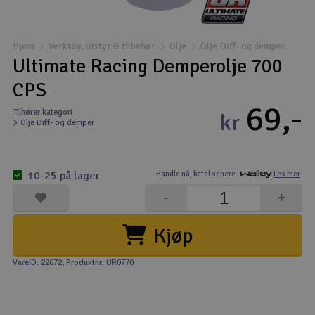
Båter
Hjem
Verktøy, utstyr & tilbehør
Olje
Olje Diff- og demper
Droner
Ultimate Racing Demperolje 700
CPS
Droner for FPV
69,-
Tilhører kategori
kr
Olje Diff- og demper
Fly
Helikopter
10-25 på lager
Handle nå,
betal senere.
Les mer
V
-
+
Kamerautstyr
Kjøp
Modellbygging, LEGO & byggesett
VareID: 22672
, Produktnr: UR0770
Modelljernbane
Motor & tilbehør