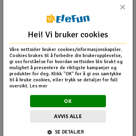
×
Outlet
Produktinfo
Tips en venn
Anmeldelser
Radioutstyr
Hei! Vi bruker cookies
Raketter
Produktinformasjon
Våre nettsider bruker cookies/informasjonskapsler.
Cookies brukes til å forbedre din brukeropplevelse,
Smarthjem, lek & hobby
Fallskjerm laget i materiale som er av høy kvalitet og
gi oss forståelse for hvordan nettsiden blir brukt og
svært revne-sikkert.
mulighet å presentere de riktigste kampanjer og
Solenergi
produkter for deg. Klikk "OK" for å gi oss samtykke
H
Diameter
35cm
til å bruke cookies, eller trykk se detaljer for full
oversikt.
Les mer
Sparkesykler & elkjøretøy
Vekt
6g
Du
Vi
Beregnet for
50-100g vekt
OK
Verktøy, utstyr & tilbehør
AVVIS ALLE
Gavekort
Flere så også på
SE DETALJER