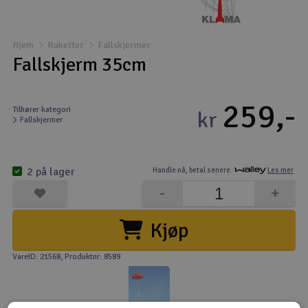
Båter
Hjem
Raketter
Fallskjermer
Droner
Fallskjerm 35cm
Droner for FPV
259,-
Tilhører kategori
kr
Fallskjermer
Fly
Helikopter
2 på lager
Handle nå,
betal senere.
Les mer
V
-
+
Kamerautstyr
Kjøp
Modellbygging, LEGO & byggesett
VareID: 21568
, Produktnr: 8589
Modelljernbane
Motor & tilbehør