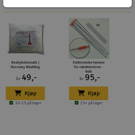
Beskyttelsesvatt /
Elektroniske tennere
Recovery Wadding
for rakettmotorer -
6stk
49,-
95,-
kr
kr
Kjøp
Kjøp
10-25 på lager
25+ på lager