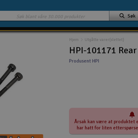
Søk
Hjem
Utgåtte varer(slettet)
HPI-101171 Rear
Produsent HPI
Årsak kan være at produktet e
har hatt for liten etterspørs