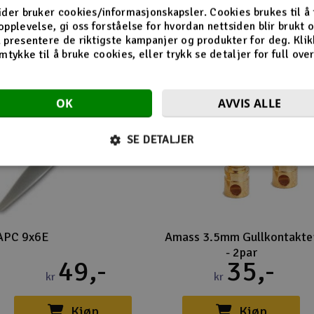
Flere så også på
ider bruker cookies/informasjonskapsler. Cookies brukes til å
opplevelse, gi oss forståelse for hvordan nettsiden blir brukt 
 presentere de riktigste kampanjer og produkter for deg. Klik
mtykke til å bruke cookies, eller trykk se detaljer for full ove
OK
AVVIS ALLE
SE DETALJER
APC 9x6E
Amass 3.5mm Gullkontakte
- 2par
49,-
35,-
kr
kr
Kjøp
Kjøp