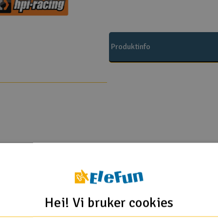
Produktinfo
HPI
ggy Flux 2.4Ghz
Hei! Vi bruker cookies