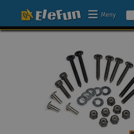
Meny
Ukens tilbud
Outlet
Mine favoritter
Gavekort
3D-print
Batteri & ladere
Bilbane
Biler
Båter