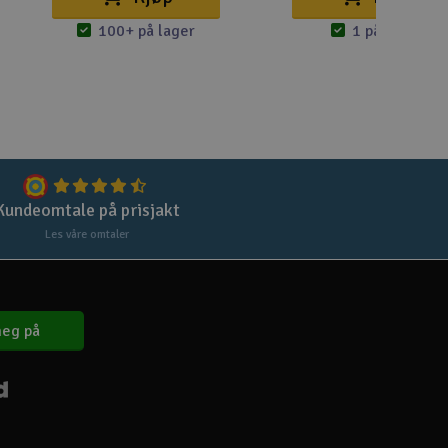
Lag
100+ på lager
1 på lager
Skr
Tøm
Kundeomtale på prisjakt
Les våre omtaler
eg på