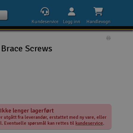
Kundeservice
Logg inn
Handlevogn
Print prod
 Brace Screws
Kontak
Åpn
Rek
Ikke lenger lagerført
E-p
r utgått fra leverandør, erstattet med ny vare, eller
el. Eventuelle spørsmål kan rettes til
kundeservice
.
Tel