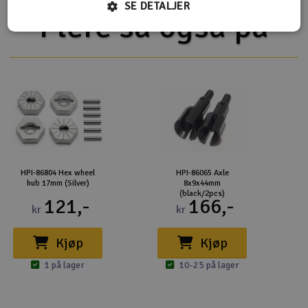
SE DETALJER
Flere så også på
HPI-86804 Hex wheel
HPI-86065 Axle
hub 17mm (Silver)
8x9x44mm
(black/2pcs)
121,-
166,-
kr
kr
Kjøp
Kjøp
1 på lager
10-25 på lager