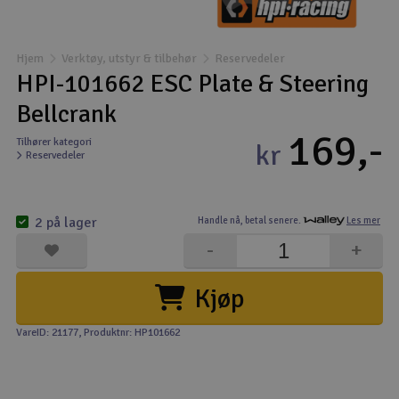
Båter
Hjem
Verktøy, utstyr & tilbehør
Reservedeler
Droner
HPI-101662 ESC Plate & Steering
Bellcrank
Droner for FPV
169,-
Tilhører kategori
kr
Reservedeler
Fly
Helikopter
2 på lager
Handle nå,
betal senere.
Les mer
V
-
+
Kamerautstyr
Kjøp
Modellbygging, LEGO & byggesett
VareID: 21177
, Produktnr: HP101662
Modelljernbane
Motor & tilbehør