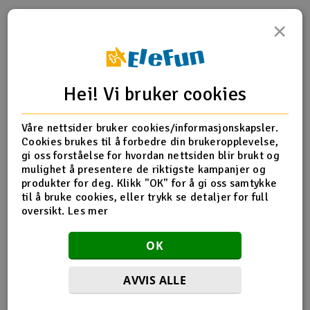
×
Outlet
Produktinfo
Tips en venn
Anmeldelser
Radioutstyr
Hei! Vi bruker cookies
Raketter
Produktinformasjon
Våre nettsider bruker cookies/informasjonskapsler.
Smarthjem, lek & hobby
HPI-101662 ESC Plate & Steering Bellcrank
Cookies brukes til å forbedre din brukeropplevelse,
gi oss forståelse for hvordan nettsiden blir brukt og
Solenergi
mulighet å presentere de riktigste kampanjer og
H
produkter for deg. Klikk "OK" for å gi oss samtykke
Flere detaljer
til å bruke cookies, eller trykk se detaljer for full
Sparkesykler & elkjøretøy
Du
oversikt.
Les mer
Produktet er
Reservedeler HPI
Vi
forbundet med
Verktøy, utstyr & tilbehør
OK
Del av PartFinder
HPI WR8 3.0 1996 Ford Escort RS
Cosworth 4WD
HPI WR8 Flux 1996 Ford Escort RS
Gavekort
Cosworth - RTR
AVVIS ALLE