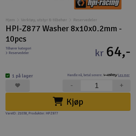
Båter
Hjem
Verktøy, utstyr & tilbehør
Reservedeler
Droner
HPI-Z877 Washer 8x10x0.2mm -
10pcs
Droner for FPV
64,-
Tilhører kategori
kr
Reservedeler
Fly
Helikopter
1 på lager
Handle nå,
betal senere.
Les mer
V
-
+
Kamerautstyr
Kjøp
Modellbygging, LEGO & byggesett
VareID: 21038
, Produktnr: HPZ877
Modelljernbane
Motor & tilbehør