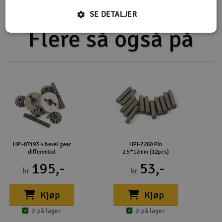
SE DETALJER
Flere så også på
HPI-87193 4 bevel gear
HPI-Z260 Pin
differential
2.5*12mm (12pcs)
195,-
53,-
kr
kr
Kjøp
Kjøp
2 på lager
2 på lager