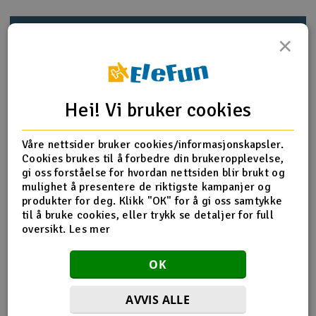
Outlet
Produktinfo
Tips en venn
Anmeldelser
×
Radioutstyr
Raketter
Produktinformasjon
Hei! Vi bruker cookies
Smarthjem, lek & hobby
HPI-Z877 Washer 8x10x0.2mm - 10pcs
Våre nettsider bruker cookies/informasjonskapsler.
Cookies brukes til å forbedre din brukeropplevelse,
Solenergi
gi oss forståelse for hvordan nettsiden blir brukt og
H
mulighet å presentere de riktigste kampanjer og
Flere detaljer
produkter for deg. Klikk "OK" for å gi oss samtykke
Sparkesykler & elkjøretøy
Du
til å bruke cookies, eller trykk se detaljer for full
Produktet er
Reservedeler HPI
Vi
oversikt.
Les mer
forbundet med
Verktøy, utstyr & tilbehør
Del av PartFinder
HPI Savage X 4.6 V2 GT-6
OK
HPI Savage X Flux V2 GT-6 - RTR
Gavekort
HPI Savage XL 5.9 V2 2.4GHz
HPI Savage XL Flux V2 2.4GHz
AVVIS ALLE