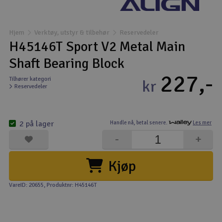
Båter
Hjem
Verktøy, utstyr & tilbehør
Reservedeler
Droner
H45146T Sport V2 Metal Main
Shaft Bearing Block
Droner for FPV
227,-
Tilhører kategori
kr
Reservedeler
Fly
Helikopter
2 på lager
Handle nå,
betal senere.
Les mer
V
-
+
Kamerautstyr
Kjøp
Modellbygging, LEGO & byggesett
VareID: 20655
, Produktnr: H45146T
Modelljernbane
Motor & tilbehør