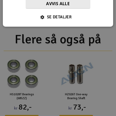
AVVIS ALLE
Produktet er
Reservedeler Align T-Rex 450 Sport
forbundet med
H45175T 450 Plus Main Shaft
Bearing Block
SE DETALJER
Flere så også på
HS1028T Bearings
HZ026T One-way
(685ZZ)
Bearing Shaft
82,-
73,-
kr
kr