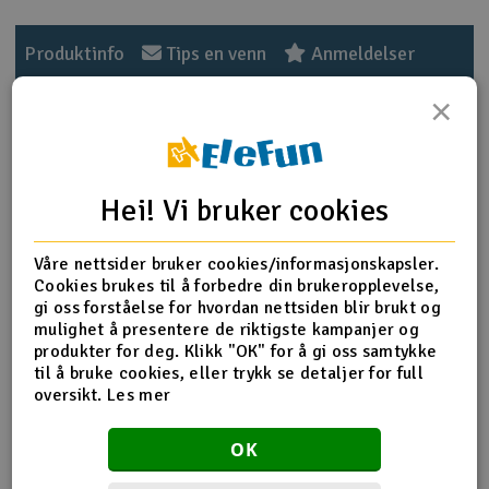
Outlet
Produktinfo
Tips en venn
Anmeldelser
Radioutstyr
×
Raketter
Produktinformasjon
Hei! Vi bruker cookies
Smarthjem, lek & hobby
Use for T-REX 450 Sport V2.
6061-T6 Aluminum alloy material and CNC processed
Solenergi
Must with:Sport V2 Carbon Main Frame(U)
Våre nettsider bruker cookies/informasjonskapsler.
H
set(H45147)
Cookies brukes til å forbedre din brukeropplevelse,
Sport V2 Carbon Main Frame(L) set(H45148)
gi oss forståelse for hvordan nettsiden blir brukt og
Sparkesykler & elkjøretøy
Du
mulighet å presentere de riktigste kampanjer og
Vi
Metal bearing holder x 2
produkter for deg. Klikk "OK" for å gi oss samtykke
Verktøy, utstyr & tilbehør
Bearing 685ZZ x 2(5x11x5mm)
til å bruke cookies, eller trykk se detaljer for full
Socket button head screw x 6(M2x5mm)
oversikt.
Les mer
Weight:19g
Gavekort
OK
Flere detaljer