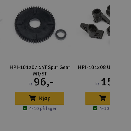
Lag
Skr
Tøm
HPI-101207 54T Spur Gear
HPI-101208 Upright se
MT/ST
96,-
159,-
kr
kr
Kjøp
Kjøp
4-10 på lager
4-10 på lager