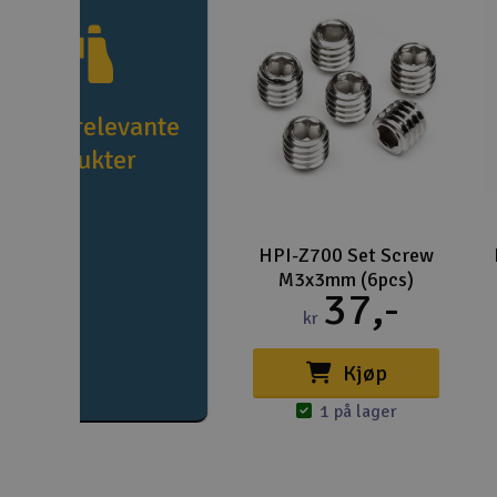
e flere relevante
produkter
HPI-Z700 Set Screw
M3x3mm (6pcs)
37,-
kr
Kjøp
1 på lager