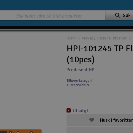
Søk
Hjem
Verktøy, utstyr & tilbehør
HPI-101245 TP F
(10pcs)
Produsent HPI
Tilhører kategori
Reservedeler
Utsolgt
Husk i favoritter