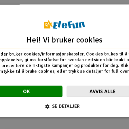
10pcs)
Hei! Vi bruker cookies
HPI
ider bruker cookies/informasjonskapsler. Cookies brukes til å
opplevelse, gi oss forståelse for hvordan nettsiden blir brukt 
 3.0 RTR WP 2.4G
 presentere de riktigste kampanjer og produkter for deg. Klik
 3.0 RTR WP 2.4G
mtykke til å bruke cookies, eller trykk se detaljer for full ove
OK
AVVIS ALLE
Flere så også på
SE DETALJER