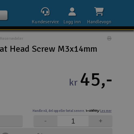
Kundeservice
Logg inn
Handlevogn
Reservedeler
Print prod
lat Head Screw M3x14mm
Kontak
45,-
kr
Åpn
Rek
Handle nå,
del opp eller
betal senere.
Les mer
E-p
-
+
Tel