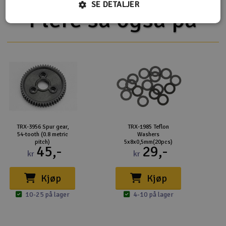
SE DETALJER
Flere så også på
TRX-3956 Spur gear,
TRX-1985 Teflon
54-tooth (0.8 metric
Washers
pitch)
5x8x0,5mm(20pcs)
45,-
29,-
kr
kr
Kjøp
Kjøp
10-25 på lager
4-10 på lager