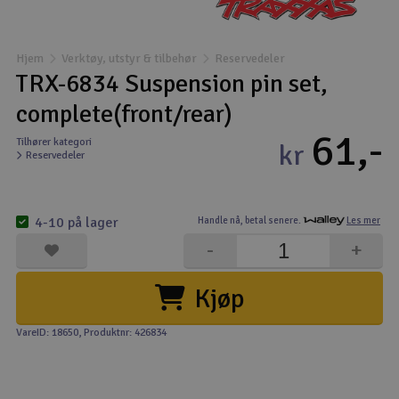
Båter
Hjem
Verktøy, utstyr & tilbehør
Reservedeler
Droner
TRX-6834 Suspension pin set,
complete(front/rear)
Droner for FPV
61,-
Tilhører kategori
kr
Reservedeler
Fly
Helikopter
4-10 på lager
Handle nå,
betal senere.
Les mer
V
-
+
Kamerautstyr
Kjøp
Modellbygging, LEGO & byggesett
VareID: 18650
, Produktnr: 426834
Modelljernbane
Motor & tilbehør