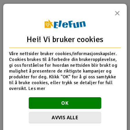
×
Outlet
Produktinfo
Tips en venn
Anmeldelser
Radioutstyr
Hei! Vi bruker cookies
Raketter
Produktinformasjon
Våre nettsider bruker cookies/informasjonskapsler.
Smarthjem, lek & hobby
Suspension pin set, complete (front and rear)
Cookies brukes til å forbedre din brukeropplevelse,
gi oss forståelse for hvordan nettsiden blir brukt og
Solenergi
mulighet å presentere de riktigste kampanjer og
H
produkter for deg. Klikk "OK" for å gi oss samtykke
Flere detaljer
til å bruke cookies, eller trykk se detaljer for full
Sparkesykler & elkjøretøy
Du
oversikt.
Les mer
Produktet er
Reservedeler Traxxas
Vi
forbundet med
Verktøy, utstyr & tilbehør
OK
Del av PartFinder
Traxxas Slash 4x4 BL-2S RTR TQ
Green
Traxxas Slash 4x4 BL-2S RTR TQ Red
Gavekort
AVVIS ALLE