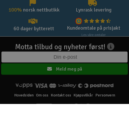
100%
norsk nettbutikk
Lynrask levering
Kundeomtale på prisjakt
60 dager bytterett
Les våre omtaler
Motta tilbud og nyheter først!
Meld meg på
Hovedsiden
Om oss
Kontakt oss
Kjøpsvilkår
Personvern
Elefun AS © 2003 - 2026