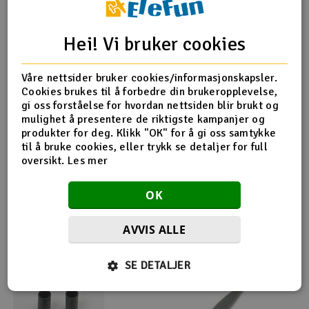
Outlet
Produktinfo
Tips en venn
Anmeldelser
Hei! Vi bruker cookies
Radioutstyr
Våre nettsider bruker cookies/informasjonskapsler.
Cookies brukes til å forbedre din brukeropplevelse,
Raketter
Produktinformasjon
gi oss forståelse for hvordan nettsiden blir brukt og
mulighet å presentere de riktigste kampanjer og
Smarthjem, lek & hobby
produkter for deg. Klikk "OK" for å gi oss samtykke
APC 18x8E
til å bruke cookies, eller trykk se detaljer for full
oversikt.
Les mer
Solenergi
H
OK
Sparkesykler & elkjøretøy
Du
Vi
Flere så også på
AVVIS ALLE
Verktøy, utstyr & tilbehør
SE DETALJER
Gavekort