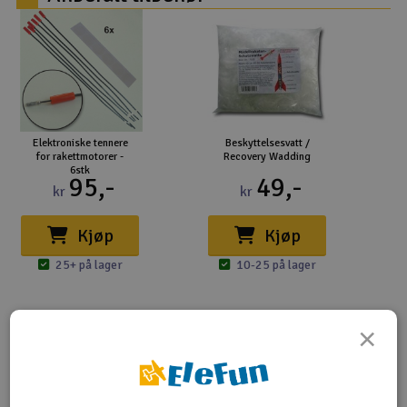
Elektroniske tennere
Beskyttelsesvatt /
for rakettmotorer -
Recovery Wadding
6stk
95,-
49,-
kr
kr
Kjøp
Kjøp
25+ på lager
10-25 på lager
×
Nødvendig for montering:
Lim
Kniv
Maling for eventuell dekor (klistremerker