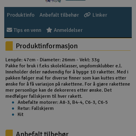
Outlet
Produktinfo
Anbefalt tilbehør
Linker
Radioutstyr
Tips en venn
Anmeldelser
Raketter
Produktinformasjon
Smarthjem, lek & hobby
Lengde: 47cm - Diameter: 26mm - Vekt: 33g
Pakke for bruk i f.eks skoleklasser, ungdomsklubber e.l.
Solenergi
Inneholder deler nødvendig for å bygge 10 raketter. Med i
H
pakken følger mal for diverse finner som kan kuttes etter
ønske for å få variasjon på rakettene. For å gjøre rakettene
Sparkesykler & elkjøretøy
Du
mer personlige kan de dekoreres etter ønske. Det
Vi
medfølger fallskjerm til hver rakett.
Verktøy, utstyr & tilbehør
Anbefalte motorer: A8-3, B4-4, C6-3, C6-5
Retur: Fallskjerm
Kit
Gavekort
Anbefalt tilbehør