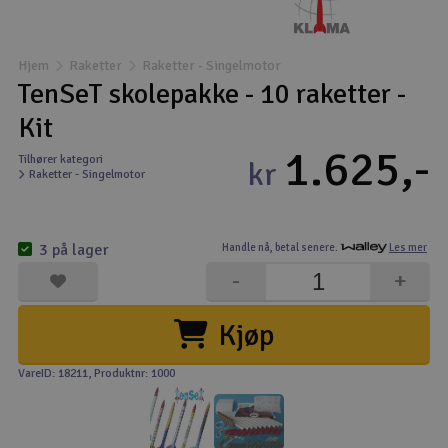
Båter
Hjem
Raketter
Raketter - Singelmotor
Droner
TenSeT skolepakke - 10 raketter -
Kit
Droner for FPV
1.625,-
Tilhører kategori
kr
Raketter - Singelmotor
Fly
Helikopter
3 på lager
Handle nå,
betal senere.
Les mer
V
-
+
Kamerautstyr
Kjøp
Modellbygging, LEGO & byggesett
VareID: 18211
, Produktnr: 1000
Modelljernbane
Motor & tilbehør