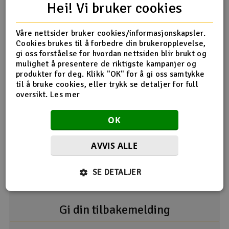
Hei! Vi bruker cookies
medfølger)
PS! For eventuelle spørsmål om komplette løsninger for
Våre nettsider bruker cookies/informasjonskapsler.
skoleklasser e.l. er det bare å kontakte oss
Cookies brukes til å forbedre din brukeropplevelse,
gi oss forståelse for hvordan nettsiden blir brukt og
mulighet å presentere de riktigste kampanjer og
Produktanmeldelser
produkter for deg. Klikk "OK" for å gi oss samtykke
til å bruke cookies, eller trykk se detaljer for full
oversikt.
Les mer
OK
Desverre ingen tilbakemeldinger på dette produktet enda.
AVVIS ALLE
SE DETALJER
Gi din tilbakemelding