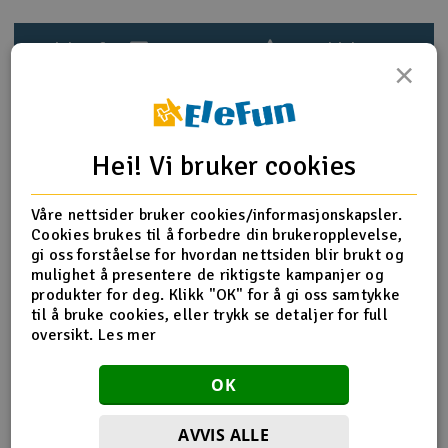
Outlet
Produktinfo
Tips en venn
Anmeldelser
×
Radioutstyr
Raketter
Produktinformasjon
Hei! Vi bruker cookies
Smarthjem, lek & hobby
HPI-100948 Shock body set 113-157mm
Våre nettsider bruker cookies/informasjonskapsler.
Cookies brukes til å forbedre din brukeropplevelse,
Solenergi
H
gi oss forståelse for hvordan nettsiden blir brukt og
mulighet å presentere de riktigste kampanjer og
Flere detaljer
Sparkesykler & elkjøretøy
Du
produkter for deg. Klikk "OK" for å gi oss samtykke
Produktet er
Reservedeler HPI
Vi
til å bruke cookies, eller trykk se detaljer for full
forbundet med
oversikt.
Les mer
Verktøy, utstyr & tilbehør
Del av PartFinder
HPI Savage X 4.6 - RTR
HPI Savage X 4.6 V2 GT-6
OK
Gavekort
HPI Savage X Flux V2 GT-6 - RTR
HPI Savage XL 5.9 V2 2.4GHz
AVVIS ALLE
HPI Savage XL Flux V2 2.4GHz