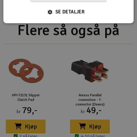
SE DETALJER
Flere så også på
HPI-72131 Slipper
Amass Parallel
Clutch Pad
connection - T-
connector (Deans)
79,-
49,-
kr
kr
Kjøp
Kjøp
2 på lager
4-10 på lager