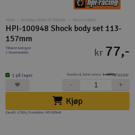
Båter
Hjem
Verktøy, utstyr & tilbehør
Reservedeler
Droner
HPI-100948 Shock body set 113-
157mm
Droner for FPV
77,-
Tilhører kategori
kr
Reservedeler
Fly
Helikopter
1 på lager
Handle nå,
betal senere.
Les mer
V
-
+
Kamerautstyr
Kjøp
Modellbygging, LEGO & byggesett
VareID: 17824
, Produktnr: HP100948
Modelljernbane
Motor & tilbehør