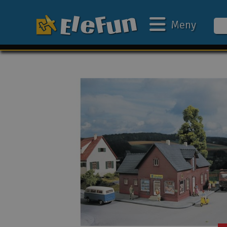
Meny
Ukens tilbud
Outlet
Mine favoritter
Gavekort
3D-print
Batteri & ladere
Bilbane
Biler
Båter