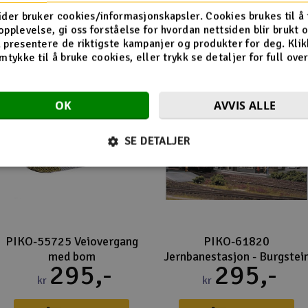
Flere så også på
ider bruker cookies/informasjonskapsler. Cookies brukes til å
opplevelse, gi oss forståelse for hvordan nettsiden blir brukt 
 presentere de riktigste kampanjer og produkter for deg. Klik
mtykke til å bruke cookies, eller trykk se detaljer for full ove
OK
AVVIS ALLE
SE DETALJER
PIKO-55725 Veiovergang
PIKO-61820
med bom
Jernbanestasjon - Burgstei
295,-
295,-
kr
kr