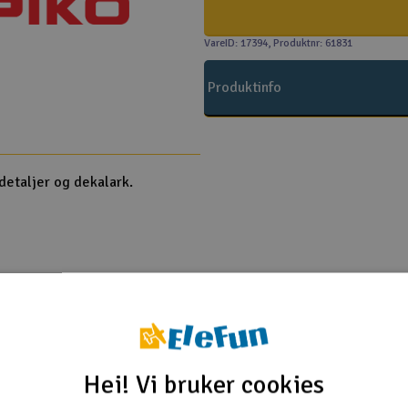
VareID: 17394
, Produktnr: 61831
Produktinfo
etaljer og dekalark.
Hei! Vi bruker cookies