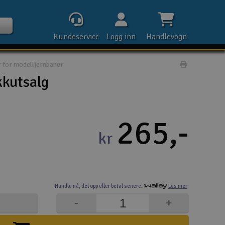
Kundeservice
Logg inn
Handlevogn
 for modelljernbaner
Print prod
kutsalg
Kontak
265,-
kr
Åpn
Rek
Handle nå,
del opp eller
betal senere.
Les mer
E-p
-
+
Tel