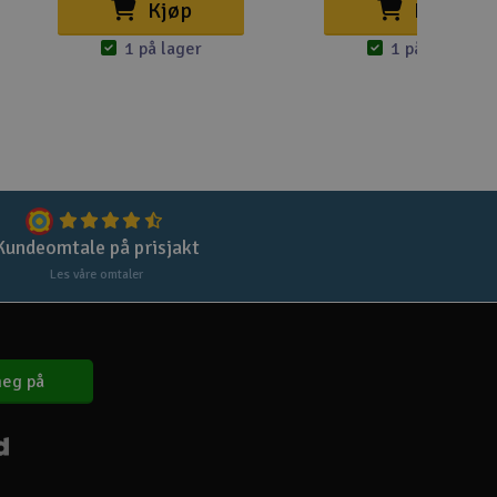
Lag
Kjøp
Kjøp
Skr
1 på lager
1 på lager
Tøm
Kundeomtale på prisjakt
Les våre omtaler
eg på