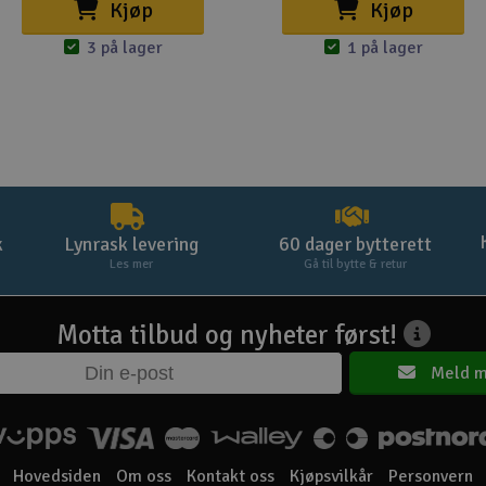
Kjøp
Kjøp
3 på lager
1 på lager
k
Lynrask levering
60 dager bytterett
Les mer
Gå til bytte & retur
Motta tilbud og nyheter først!
Meld m
Hovedsiden
Om oss
Kontakt oss
Kjøpsvilkår
Personvern