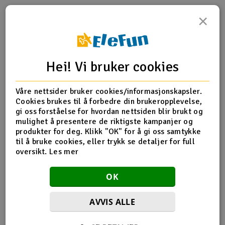
×
Outlet
Produktinfo
Tips en venn
Anmeldelser
Radioutstyr
Hei! Vi bruker cookies
Raketter
Produktinformasjon
Våre nettsider bruker cookies/informasjonskapsler.
Smarthjem, lek & hobby
Bygg med fargelagte deler og medfølgende detaljer og
Cookies brukes til å forbedre din brukeropplevelse,
dekalark.
gi oss forståelse for hvordan nettsiden blir brukt og
Solenergi
Skala H0
mulighet å presentere de riktigste kampanjer og
H
L x B x H: 109x65x94mm
produkter for deg. Klikk "OK" for å gi oss samtykke
til å bruke cookies, eller trykk se detaljer for full
Sparkesykler & elkjøretøy
Du
oversikt.
Les mer
Vi
Verktøy, utstyr & tilbehør
Flere detaljer
OK
Skala
H0
Gavekort
AVVIS ALLE