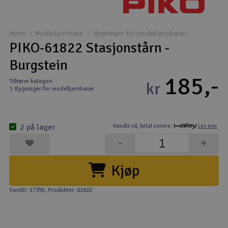
Båter
Hjem
Modelljernbane
Bygninger for modelljernbaner
Droner
PIKO-61822 Stasjonstårn -
Burgstein
Droner for FPV
185,-
Tilhører kategori
kr
Bygninger for modelljernbaner
Fly
Helikopter
2 på lager
Handle nå,
betal senere.
Les mer
V
-
+
Kamerautstyr
Kjøp
Modellbygging, LEGO & byggesett
VareID: 17391
, Produktnr: 61822
Modelljernbane
Motor & tilbehør