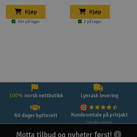
Kjøp
Kjøp
50+ på lager
2 på lager
100%
norsk nettbutikk
Lynrask levering
Kundeomtale på prisjakt
60 dager bytterett
Les våre omtaler
Motta tilbud og nyheter først!