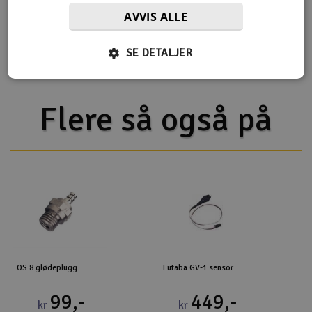
Flere detaljer
AVVIS ALLE
Produktet er
Reservedeler Align T-Rex 700
forbundet med
SE DETALJER
Flere så også på
OS 8 glødeplugg
Futaba GV-1 sensor
99,-
449,-
kr
kr