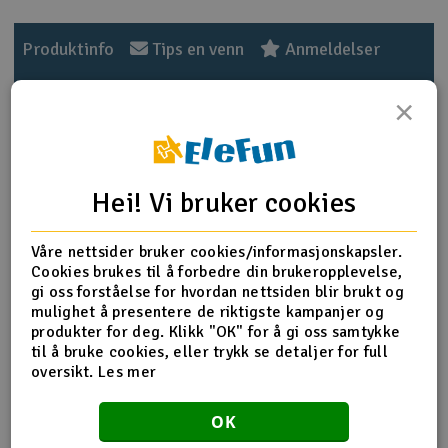
Outlet
Produktinfo
Tips en venn
Anmeldelser
Radioutstyr
×
Raketter
Produktinformasjon
Smarthjem, lek & hobby
Hei! Vi bruker cookies
6061-T6 Aluminum alloy material and CNC processed?
Use for T-REX 700E.
Solenergi
H
Våre nettsider bruker cookies/informasjonskapsler.
Elevator arm x 1
Cookies brukes til å forbedre din brukeropplevelse,
Elevator lever x 1
Sparkesykler & elkjøretøy
gi oss forståelse for hvordan nettsiden blir brukt og
Du
Bearing F683ZZ x 2(F3xF7x3mm)
mulighet å presentere de riktigste kampanjer og
Vi
M4 Set screw x 1(M4x4mm)
produkter for deg. Klikk "OK" for å gi oss samtykke
Verktøy, utstyr & tilbehør
Socket button head screw x 2(M3x8mm)
til å bruke cookies, eller trykk se detaljer for full
Socket screw x 1(M3x8mm)
oversikt.
Les mer
Elevator ball link x 1
Gavekort
Linkage ball B(M3x4) x 2(F5x12mm)
OK