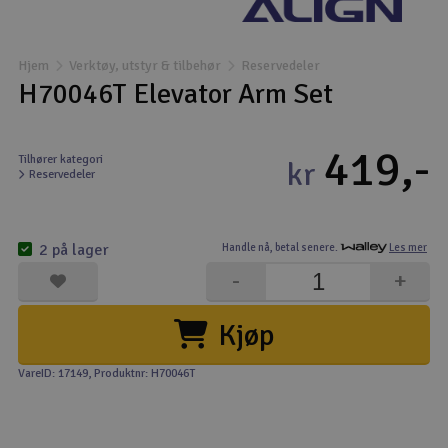
Båter
Hjem
Verktøy, utstyr & tilbehør
Reservedeler
Droner
H70046T Elevator Arm Set
Droner for FPV
419,-
Tilhører kategori
kr
Reservedeler
Fly
Helikopter
2 på lager
Handle nå,
betal senere.
Les mer
V
-
+
Kamerautstyr
Kjøp
Modellbygging, LEGO & byggesett
VareID: 17149
, Produktnr: H70046T
Modelljernbane
Motor & tilbehør