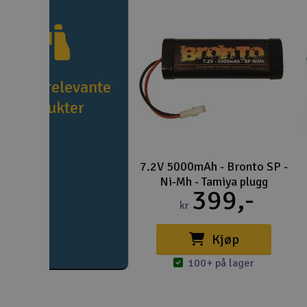
e flere relevante
produkter
7.2V 5000mAh - Bronto SP -
Ni-Mh - Tamiya plugg
399,-
kr
Kjøp
100+ på lager