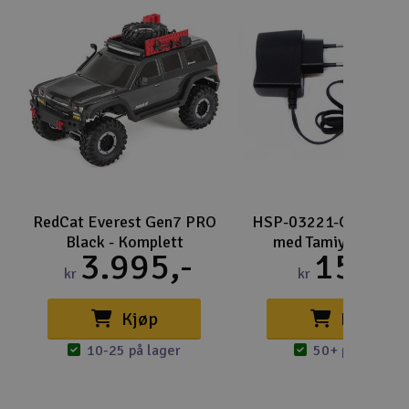
RedCat Everest Gen7 PRO
HSP-03221-O NiMh L
Black - Komplett
med Tamiya Kontak
3.995,-
159,-
kr
kr
Kjøp
Kjøp
10-25 på lager
50+ på lager