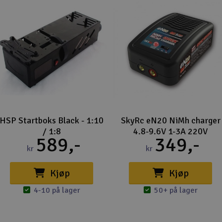
HSP Startboks Black - 1:10
SkyRc eN20 NiMh charger
/ 1:8
4.8-9.6V 1-3A 220V
589,-
349,-
kr
kr
Kjøp
Kjøp
4-10 på lager
50+ på lager