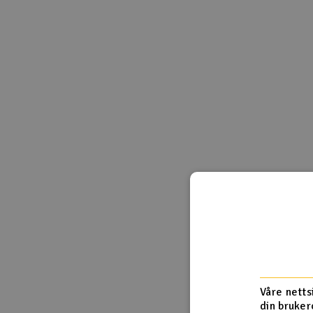
Smarthjem, lek & hobby
Solenergi
Sparkesykler & elkjøretøy
Verktøy, utstyr & tilbehør
Gavekort
Våre netts
din bruker