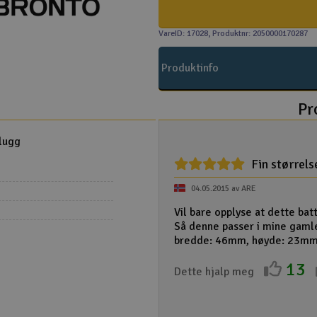
VareID: 17028
, Produktnr: 2050000170287
Produktinfo
Pr
lugg
Fin størrels
04.05.2015 av ARE
Vil bare opplyse at dette batt
Så denne passer i mine gamle
bredde: 46mm, høyde: 23m
13
Dette hjalp meg