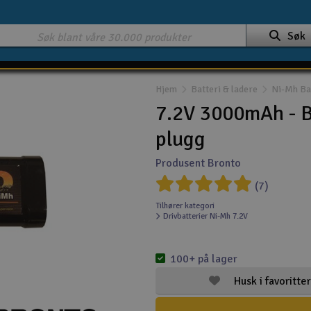
Søk
Hjem
Batteri & ladere
Ni-Mh Ba
7.2V 3000mAh - B
plugg
Produsent Bronto
(7)
Tilhører kategori
Drivbatterier Ni-Mh 7.2V
100+ på lager
Husk i favoritter