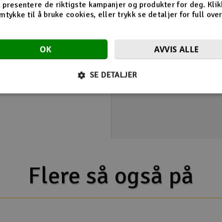
 presentere de riktigste kampanjer og produkter for deg. Klik
2
mtykke til å bruke cookies, eller trykk se detaljer for full ove
Dette hjalp meg
OK
AVVIS ALLE
V
Vis alle
SE DETALJER
Flere så også på