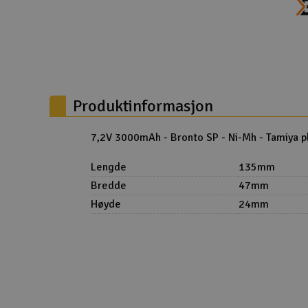
Droner
Droner for FPV
Fly
Produktinformasjon
Helikopter
Kamerautstyr
7,2V 3000mAh - Bronto SP - Ni-Mh - Tamiya p
Modellbygging, LEGO & byggesett
Lengde
135mm
Bredde
47mm
Modelljernbane
Høyde
24mm
Motor & tilbehør
Outlet
Radioutstyr
Raketter