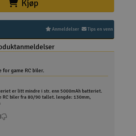
Kjøp
Hurtiglink
Pakke
Kjøpsv
Distri
Frakt 
Perso
Intern
Garant
Infoka
Logo 
Angref
Betali
Konku
Om Ele
Anmeldelser
Tips en venn
oduktanmeldelser
Velko
e for game RC biler.
Log
eriet er litt mindre i str. enn 5000mAh batteriet.
 RC biler fra 80/90 tallet. lengde: 130mm,
Din
m
Din
Mva