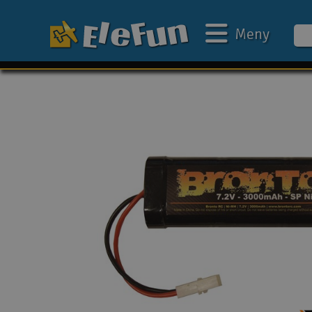
Meny
Ukens tilbud
Outlet
Mine favoritter
Gavekort
3D-print
Batteri & ladere
Bilbane
Biler
Båter