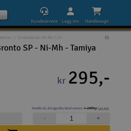
Kundeservice
Logg inn
Handlevogn
tterier
Drivbatterier Ni-Mh 7.2V
Print prod
ronto SP - Ni-Mh - Tamiya
Kontak
295,-
kr
Åpn
Rek
Handle nå,
del opp eller
betal senere.
Les mer
E-p
-
+
Tel