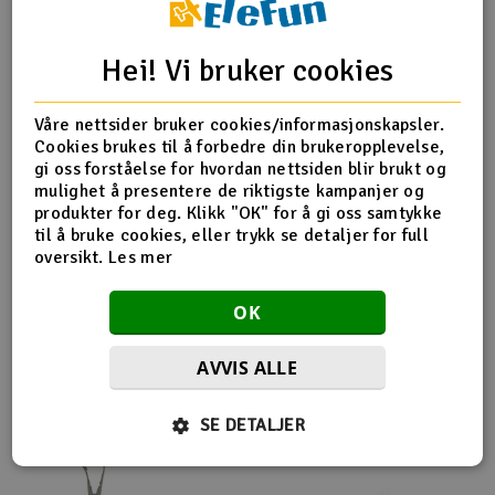
Outlet
Produktinfo
Tips en venn
Anmeldelser
Hei! Vi bruker cookies
Radioutstyr
Våre nettsider bruker cookies/informasjonskapsler.
Cookies brukes til å forbedre din brukeropplevelse,
Raketter
Produktinformasjon
gi oss forståelse for hvordan nettsiden blir brukt og
mulighet å presentere de riktigste kampanjer og
Smarthjem, lek & hobby
produkter for deg. Klikk "OK" for å gi oss samtykke
Hyperion 6S Split-Pack Replacement Cable
til å bruke cookies, eller trykk se detaljer for full
oversikt.
Les mer
Solenergi
H
OK
Sparkesykler & elkjøretøy
Du
Vi
Flere så også på
AVVIS ALLE
Verktøy, utstyr & tilbehør
SE DETALJER
Gavekort