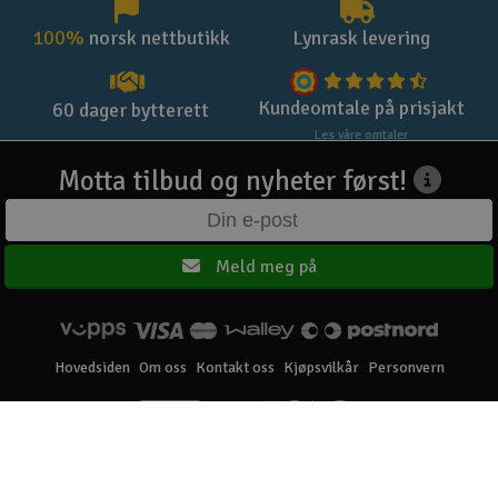
100%
norsk nettbutikk
Lynrask levering
Kundeomtale på prisjakt
60 dager bytterett
Les våre omtaler
Motta tilbud og nyheter først!
Meld meg på
Hovedsiden
Om oss
Kontakt oss
Kjøpsvilkår
Personvern
Elefun AS © 2003 - 2026