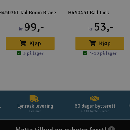
H45036T Tail Boom Brace
H45045T Ball Link
99,-
53,-
kr
kr
Kjøp
Kjøp
3 på lager
4-10 på lager
k
Lynrask levering
60 dager bytterett
Les mer
Gå til bytte & retur