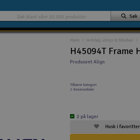
Søk
Hjem
Verktøy, utstyr & tilbehør
H45094T Frame 
Produsent Align
Tilhører kategori
Reservedeler
2 på lager
Husk i favoritter