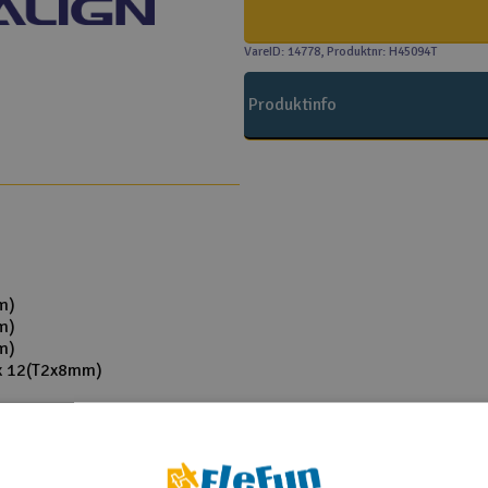
VareID: 14778
, Produktnr: H45094T
Produktinfo
m)
m)
m)
 x 12(T2x8mm)