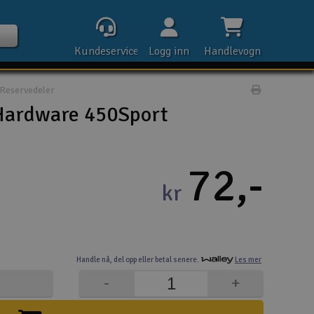
Kundeservice
Logg inn
Handlevogn
Reservedeler
Print prod
Hardware 450Sport
Kontak
72,-
kr
Åpn
Rek
Handle nå,
del opp eller
betal senere.
Les mer
E-p
-
+
Tel