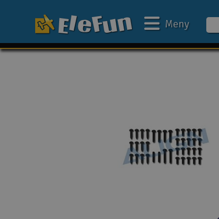
Meny
Ukens tilbud
Outlet
Mine favoritter
Gavekort
3D-print
Batteri & ladere
Bilbane
Biler
Båter