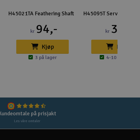
Lag
H45021TA Feathering Shaft
H45095T Servo Mount 
Skr
94,-
35,-
Tøm
kr
kr
Kjøp
Kjøp
3 på lager
4-10 på lager
Kundeomtale på prisjakt
Les våre omtaler