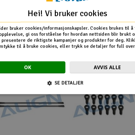
Align T-Rex 450
Align T-Rex 450 Sport
Hei! Vi bruker cookies
lus Main Shaft
ider bruker cookies/informasjonskapsler. Cookies brukes til å
opplevelse, gi oss forståelse for hvordan nettsiden blir brukt 
 presentere de riktigste kampanjer og produkter for deg. Klik
Flere så også på
mtykke til å bruke cookies, eller trykk se detaljer for full ove
OK
AVVIS ALLE
SE DETALJER