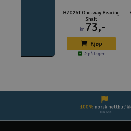
HZ026T One-way Bearing
Shaft
73,-
kr
Kjøp
2 på lager
100%
norsk nettbutik
Om oss