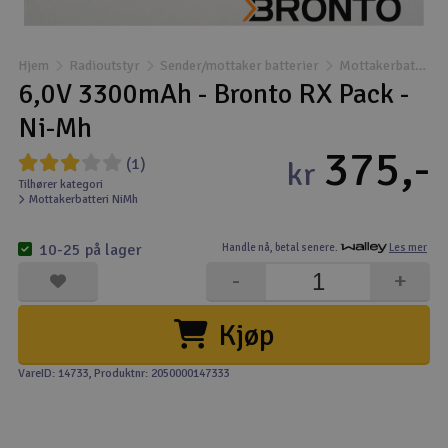
Båter
Hjem
Radioutstyr
Sender/mottaker batterier
Mottakerbatteri NiMh
Droner
6,0V 3300mAh - Bronto RX Pack -
Ni-Mh
Droner for FPV
375,-
(1)
kr
Fly
Tilhører kategori
Mottakerbatteri NiMh
Helikopter
10-25 på lager
Handle nå,
betal senere.
Les mer
V
-
+
Kamerautstyr
Kjøp
Modellbygging, LEGO & byggesett
VareID: 14733
, Produktnr: 2050000147333
Modelljernbane
Motor & tilbehør