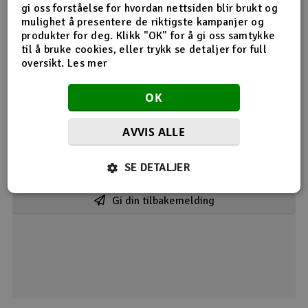
gi oss forståelse for hvordan nettsiden blir brukt og
mulighet å presentere de riktigste kampanjer og
produkter for deg. Klikk "OK" for å gi oss samtykke
Bronto 3300mah
til å bruke cookies, eller trykk se detaljer for full
oversikt.
Les mer
13.03.2020 av LeifB
Kjempe batteri
OK
1
Dette hjalp meg
AVVIS ALLE
SE DETALJER
Viser 1 /
1
tilbakemeldinger
Gi din tilbakemelding