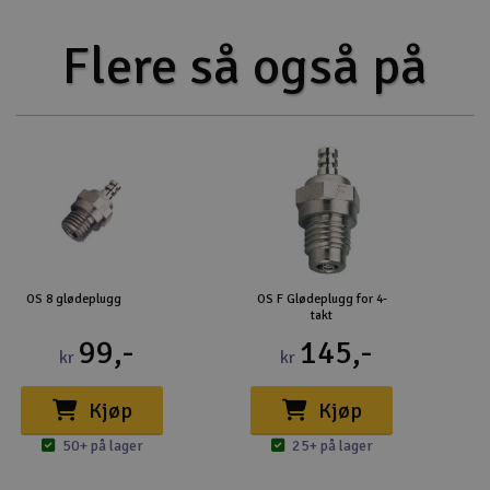
Flere så også på
OS 8 glødeplugg
OS F Glødeplugg for 4-
takt
99,-
145,-
kr
kr
Kjøp
Kjøp
50+ på lager
25+ på lager