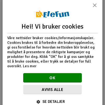
×
Outlet
Produktinfo
Tips en venn
Anmeldelser
Radioutstyr
Hei! Vi bruker cookies
Raketter
Produktinformasjon
Våre nettsider bruker cookies/informasjonskapsler.
Cookies brukes til å forbedre din brukeropplevelse,
Smarthjem, lek & hobby
HS1296 450V3 Main Rotor Housing Set
gi oss forståelse for hvordan nettsiden blir brukt og
mulighet å presentere de riktigste kampanjer og
Solenergi
produkter for deg. Klikk "OK" for å gi oss samtykke
H
til å bruke cookies, eller trykk se detaljer for full
Flere detaljer
oversikt.
Les mer
Sparkesykler & elkjøretøy
Du
Produktet er
Reservedeler Align T-Rex 450
Vi
OK
forbundet med
Verktøy, utstyr & tilbehør
AVVIS ALLE
Gavekort
Flere så også på
SE DETALJER