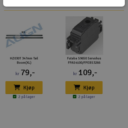
HZ030T 347mm Tail
Futaba S9650 Servohus
Boom(XL)
FPAS4100/FPEBS3266
79,-
109,-
kr
kr
Kjøp
Kjøp
2 på lager
2 på lager