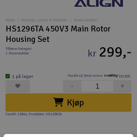
Båter
Hjem
Verktøy, utstyr & tilbehør
Reservedeler
Droner
HS1296TA 450V3 Main Rotor
Housing Set
Droner for FPV
299,-
Tilhører kategori
kr
Reservedeler
Fly
Helikopter
1 på lager
Handle nå,
betal senere.
Les mer
V
-
+
Kamerautstyr
Kjøp
Modellbygging, LEGO & byggesett
VareID: 13841
, Produktnr: HS1296TA
Modelljernbane
Motor & tilbehør