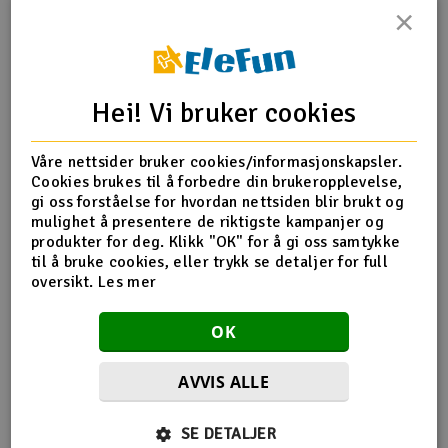
×
Outlet
Produktinfo
Tips en venn
Anmeldelser
Radioutstyr
Hei! Vi bruker cookies
Raketter
Produktinformasjon
Våre nettsider bruker cookies/informasjonskapsler.
Cookies brukes til å forbedre din brukeropplevelse,
Smarthjem, lek & hobby
TRX-5378X Pivot ball caps (4)/ dust boots, rub
gi oss forståelse for hvordan nettsiden blir brukt og
mulighet å presentere de riktigste kampanjer og
Solenergi
produkter for deg. Klikk "OK" for å gi oss samtykke
H
til å bruke cookies, eller trykk se detaljer for full
Flere detaljer
oversikt.
Les mer
Sparkesykler & elkjøretøy
Du
Produktet er
Reservedeler Traxxas
Vi
OK
forbundet med
Verktøy, utstyr & tilbehør
AVVIS ALLE
Gavekort
Flere så også på
SE DETALJER