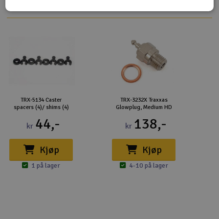
TRX-5134 Caster
TRX-3232X Traxxas
spacers (4)/ shims (4)
Glowplug, Medium HD
44,-
138,-
kr
kr
Kjøp
Kjøp
1 på lager
4-10 på lager