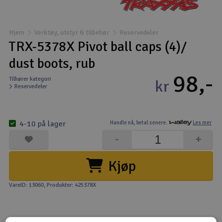
Båter
Hjem
Verktøy, utstyr & tilbehør
Reservedeler
Droner
TRX-5378X Pivot ball caps (4)/
dust boots, rub
Droner for FPV
98,-
Tilhører kategori
kr
Reservedeler
Fly
Helikopter
4-10 på lager
Handle nå,
betal senere.
Les mer
V
-
+
Kamerautstyr
Kjøp
Modellbygging, LEGO & byggesett
VareID: 13060
, Produktnr: 425378X
Modelljernbane
Motor & tilbehør