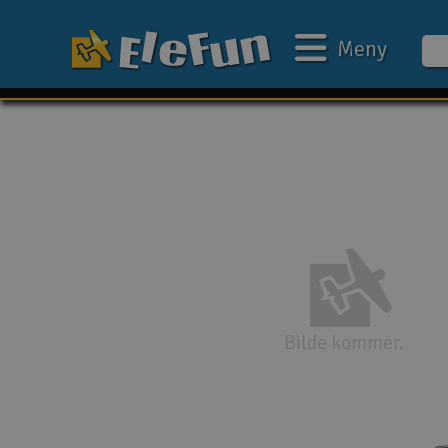
Meny
Ukens tilbud
Outlet
Mine favoritter
Gavekort
3D-print
Batteri & ladere
Bilbane
Biler
Båter