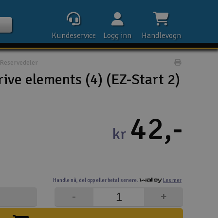
Kundeservice
Logg inn
Handlevogn
Reservedeler
Print prod
ive elements (4) (EZ-Start 2)
Kontak
42,-
kr
Åpn
Rek
Handle nå,
del opp eller
betal senere.
Les mer
E-p
-
+
Tel