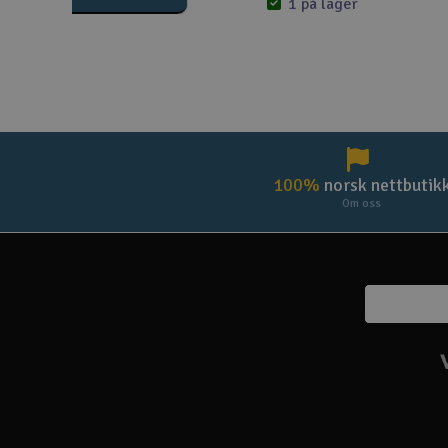
1 på lager
100%
norsk nettbutik
Om oss