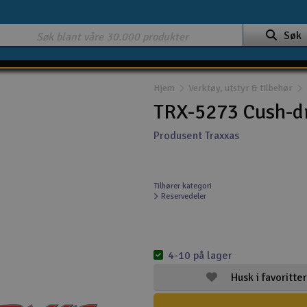
Søk
Hjem
Verktøy, utstyr & tilbehør
TRX-5273 Cush-dr
Produsent Traxxas
Tilhører kategori
Reservedeler
4-10 på lager
Husk i favoritter