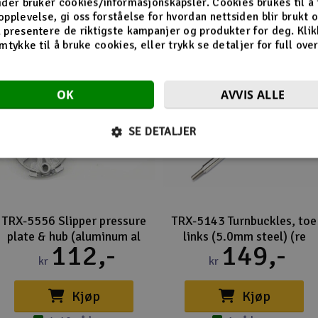
ider bruker cookies/informasjonskapsler. Cookies brukes til å
opplevelse, gi oss forståelse for hvordan nettsiden blir brukt 
 presentere de riktigste kampanjer og produkter for deg. Klik
mtykke til å bruke cookies, eller trykk se detaljer for full ove
OK
AVVIS ALLE
SE DETALJER
TRX-5556 Slipper pressure
TRX-5143 Turnbuckles, toe
plate & hub (aluminum al
links (5.0mm steel) (re
112,-
149,-
kr
kr
Kjøp
Kjøp