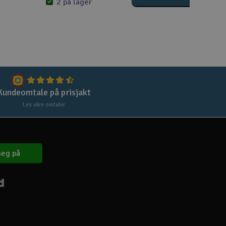
Lag
2 på lager
Skr
Tøm
Kundeomtale på prisjakt
Les våre omtaler
eg på