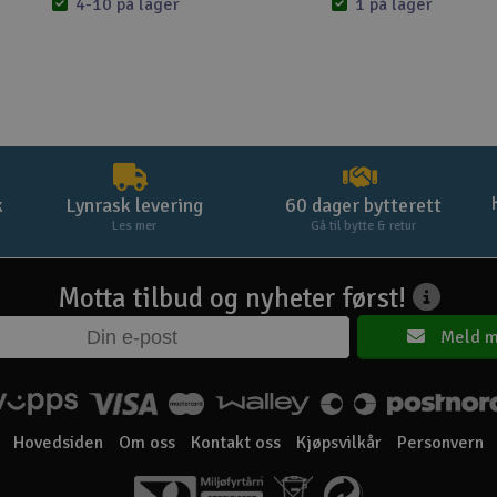
4-10 på lager
1 på lager
k
Lynrask levering
60 dager bytterett
Les mer
Gå til bytte & retur
Motta tilbud og nyheter først!
Meld m
Hovedsiden
Om oss
Kontakt oss
Kjøpsvilkår
Personvern